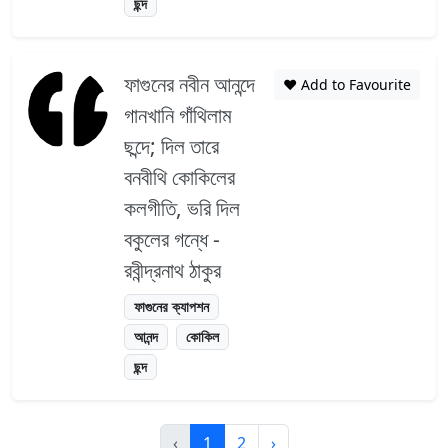
ছন্দ
ফাগুনের নবীন আনন্দে
❤️ Add to Favourite
গানখানি গাঁথিলাম
ছন্দে; দিল তারে
বনবীথি কোকিলের
কলগীতি, ভরি দিল
বকুলের গন্ধে -
রবীন্দ্রনাথ ঠাকুর
ফাগুনের ক্যাপশন
আনন্দ
কোকিল
ছন্দ
‹
1
2
›