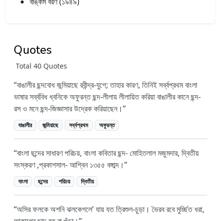
বঙ্কিম বরণ (১৯৪৯)
Quotes
Total 40 Quotes
বাঙালীর ছন্দবোধ জন্মিয়াছে রবীন্দ্র-যুগে; তাহার কারণ, তিনিই সর্ব্বপ্রথম বাংলা
ভাষার সর্ব্ববিধ ধ্বনিকে অফুরন্ত ছন্দ-লীলায় লীলায়িত করিয়া বাঙালীর কানে ছন্দ-
রস ও মনে ছন্দ-জিজ্ঞাসার উদ্রেক করিয়াছেন।
বাঙালীর
জন্মিয়াছে
সর্ব্বপ্রথম
অফুরন্ত
বাংলা ছন্দের সাধারণ পরিচয়, বাংলা কবিতার ছন্দ- মোহিতলাল মজুমদার, দ্বিতীয়
সংস্করণ ,প্রকাশসাল- আশ্বিন ১৩৫৫ বঙ্গাব্দ।
বাংলা
ছন্দের
পরিচয়
দ্বিতীয়
অসির ফলকে অশনি ঝলকেগলে’ যায় যত ত্রিশুল-চুড়া। ভৈরব রবে মুর্চ্ছিত ধরা,