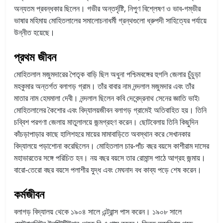
অন্যতম প্রবন্ধকার ছিলেন। গভীর অন্তর্দৃষ্টি, নিপুণ বিশ্লেষণ ও ভাব-গম্ভীর
ভাষার মহিমায় মোহিতলালের সমালোচনাধর্মী গ্রন্থগুলো ধ্রুপদী সাহিত্যের পর্যায়ে
উন্নীত হয়েছে।
প্রথম জীবন
মোহিতলাল মজুমদারের পৈতৃক বাড়ি ছিল অধুনা পশ্চিমবঙ্গের হুগলি জেলার চুঁচুড়া
মহকুমার অন্তর্গত বলাগড় গ্রাম। তাঁর বাবার নাম নন্দলাল মজুমদার এবং তাঁর
মাতার নাম হেমমালা দেবী। নন্দলাল ছিলেন কবি দেবেন্দ্রনাথ সেনের জ্ঞাতি ভাই৷
মোহিতলালের কৈশোর এবং বিদ্যালয়জীবন বলাগড় গ্রামেই অতিবাহিত হয়। তিনি
চব্বিশ পরগণা জেলায় মাতুলালয়ে জন্মগ্রহণ করেন। ছোটবেলায় তিনি কিছুদিন
কাঁচড়াপাড়ার কাছে হালিশহরে মায়ের মামাবাড়িতে অবস্থান করে সেখানকার
বিদ্যালয়ে পড়াশোনা করেছিলেন। মোহিতলাল চার-পাঁচ বছর বয়সে কাশীরাম দাসের
মহাভারতের সঙ্গে পরিচিত হন। নয় বছর বয়সে তার রোমান্স পাঠে আগ্রহ জন্মায়।
বারো-তেরো বছর বয়সে পলাশীর যুদ্ধ এবং মেঘনাদ বধ কাব্য পড়ে শেষ করেন।
কর্মজীবন
বলাগড় বিদ্যালয় থেকে ১৯০৪ সালে এন্ট্রান্স পাস করেন। ১৯০৮ সালে