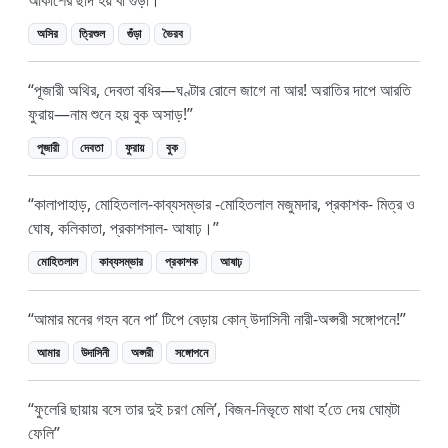
আকাশের ছাদ হয় বা গুঁড়া।
অসির
ত্রিশুল
গুঁড়া
ভৈরব
পূজারী অথির, দেবতা বধির—ঘণ্টার রোলে জাগে না আর! অরাতির দাপে আরতি
ফুরায়—নাম শুনে হয় বুক অসাড়!
পূজারী
দেবতা
ফুরায়
বুক
কালাপাহাড়, মোহিতলাল-কাব্যসম্ভার -মোহিতলাল মজুমদার, প্রকাশক- মিত্র ও
ঘোষ, কলিকাতা, প্রকাশসাল- আষাঢ়।
মোহিতলাল
কাব্যসম্ভার
প্রকাশক
আষাঢ়
আমার মনের গহন বনে পা’ টিপে বেড়ায় কোন্ উদাসিনী নারী-অপ্সরী সঙ্গোপনে!
আমার
উদাসিনী
অপ্সরী
সঙ্গোপনে
ফুলেরি ছায়ায় বসে তার দুই চরণ মেলি’, বিজন-নিভৃতে মাথা হ’তে দেয় ঘোম‍্টা
ফেলি