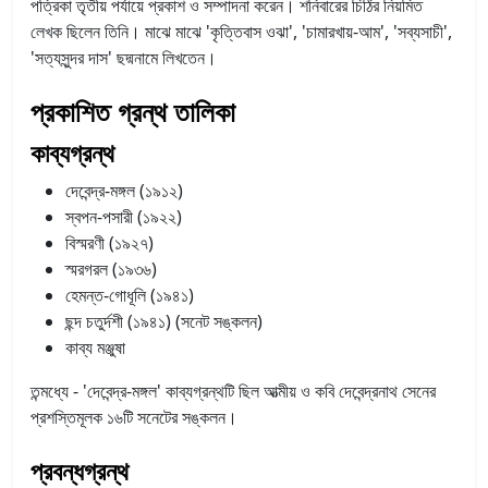
পত্রিকা তৃতীয় পর্যায়ে প্রকাশ ও সম্পাদনা করেন। শনিবারের চিঠির নিয়মিত
লেখক ছিলেন তিনি। মাঝে মাঝে 'কৃত্তিবাস ওঝা', 'চামারখায়-আম', 'সব্যসাচী',
'সত্যসুন্দর দাস' ছদ্মনামে লিখতেন।
প্রকাশিত গ্রন্থ তালিকা
কাব্যগ্রন্থ
দেবেন্দ্র-মঙ্গল (১৯১২)
স্বপন-পসারী (১৯২২)
বিস্মরণী (১৯২৭)
স্মরগরল (১৯৩৬)
হেমন্ত-গোধূলি (১৯৪১)
ছন্দ চতুর্দশী (১৯৪১) (সনেট সঙ্কলন)
কাব্য মঞ্জুষা
তন্মধ্যে - 'দেবেন্দ্র-মঙ্গল' কাব্যগ্রন্থটি ছিল আত্মীয় ও কবি দেবেন্দ্রনাথ সেনের
প্রশস্তিমূলক ১৬টি সনেটের সঙ্কলন।
প্রবন্ধগ্রন্থ