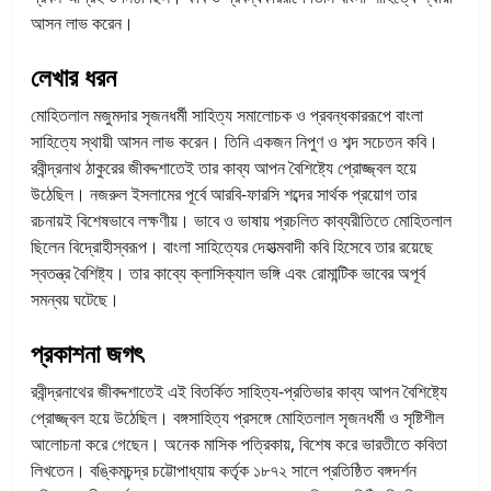
আসন লাভ করেন।
লেখার ধরন
মোহিতলাল মজুমদার সৃজনধর্মী সাহিত্য সমালোচক ও প্রবন্ধকাররূপে বাংলা
সাহিত্যে স্থায়ী আসন লাভ করেন। তিনি একজন নিপুণ ও শব্দ সচেতন কবি।
রবীন্দ্রনাথ ঠাকুরের জীবদ্দশাতেই তার কাব্য আপন বৈশিষ্ট্যে প্রোজ্জ্বল হয়ে
উঠেছিল। নজরুল ইসলামের পূর্বে আরবি-ফারসি শব্দের সার্থক প্রয়োগ তার
রচনায়ই বিশেষভাবে লক্ষণীয়। ভাবে ও ভাষায় প্রচলিত কাব্যরীতিতে মোহিতলাল
ছিলেন বিদ্রোহীস্বরূপ। বাংলা সাহিত্যের দেহাত্মবাদী কবি হিসেবে তার রয়েছে
স্বতন্ত্র বৈশিষ্ট্য। তার কাব্যে ক্লাসিক্যাল ভঙ্গি এবং রোমান্টিক ভাবের অপূর্ব
সমন্বয় ঘটেছে।
প্রকাশনা জগৎ
রবীন্দ্রনাথের জীবদ্দশাতেই এই বিতর্কিত সাহিত্য-প্রতিভার কাব্য আপন বৈশিষ্ট্যে
প্রোজ্জ্বল হয়ে উঠেছিল। বঙ্গসাহিত্য প্রসঙ্গে মোহিতলাল সৃজনধর্মী ও সৃষ্টিশীল
আলোচনা করে গেছেন। অনেক মাসিক পত্রিকায়, বিশেষ করে ভারতীতে কবিতা
লিখতেন। বঙ্কিমচন্দ্র চট্টোপাধ্যায় কর্তৃক ১৮৭২ সালে প্রতিষ্ঠিত বঙ্গদর্শন