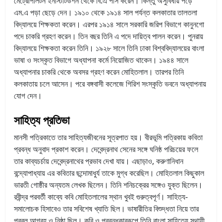
মেট্রোপলিটন ইনস্টিটিউশন থেকে বি.এ পাস করেন। কিন্তু অসুবিধায় পড়ে
এম.এ পড়া ছেড়ে দেন। ১৯১০ থেকে ১৯১৪ সাল পর্যন্ত কলকাতার তালতলা
বিদ্যালয়ে শিক্ষকতা করেন। এরপর ১৯১৪ সালে সরকারি জরিপ বিভাগে কানুনগো
পদে চাকরি গ্রহণ করেন। তিন বছর তিনি এ পদে দায়িত্ব পালন করেন। পুনরায়
বিদ্যালয়ে শিক্ষকতা করেন তিনি। ১৯২৮ সালে তিনি ঢাকা বিশ্ববিদ্যালয়ের বাংলা
ভাষা ও সংস্কৃত বিভাগে অধ্যাপনা কর্মে নিয়োজিত থাকেন। ১৯৪৪ সালে
অধ্যাপনার চাকরি থেকে অবসর গ্রহণ করেন মোহিতলাল। তারপর তিনি
কলকাতায় চলে আসেন। পরে বঙ্গবাসী কলেজে গিরিশ সংস্কৃতি ভবনে অধ্যাপনায়
যোগ দেন।
সাহিত্য প্রতিভা
মানসী পত্রিকাতে তার সাহিত্যজীবনের সূত্রপাত হয়। বীরভূমি পত্রিকায় কবিতা
প্রবন্ধ অনুবাদ প্রকাশ করেন। দেবেন্দ্রনাথ সেনের সঙ্গে ঘনিষ্ঠ পরিচয়ের ফলে
তার কাব্যচর্চায় দেবেন্দ্রনাথের প্রভাব দেখা যায়। এছাড়াও, করুণানিধান
বন্দ্যোপাধ্যায় এর কবিতার ছন্দোমাধুর্য তাকে মুগ্ধ করেছিল। মোহিতলাল কিছুকাল
ভারতী গোষ্ঠীর অন্যতম লেখক ছিলেন। তিনি শনিচক্রের সঙ্গেও যুক্ত ছিলেন।
রবীন্দ্র পরবর্তী কাব্যে কবি মোহিতলালের স্থান খুবই গুরুত্বপূর্ণ। সাহিত্য-
সমালোচক হিসাবেও তার সবিশেষ খ্যাতি ছিল। ভাষারীতির বিশুদ্ধতা নিয়ে তার
প্রবল আগ্রহ ও নিষ্ঠা ছিল। কবি ও প্রবন্ধকাররূপে তিনি বাংলা সাহিত্যে স্থায়ী