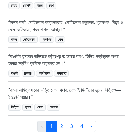
ছায়ায়
ঘোম‍্টা
বিজন
চরণ
মানস-লক্ষ্মী, মোহিতলাল-কাব্যসম্ভার -মোহিতলাল মজুমদার, প্রকাশক- মিত্র ও
ঘোষ, কলিকাতা, প্রকাশসাল- আষাঢ়।
মানস
মোহিতলাল
প্রকাশক
ঘোষ
বাঙালীর ছন্দবোধ জন্মিয়াছে রবীন্দ্র-যুগে; তাহার কারণ, তিনিই সর্ব্বপ্রথম বাংলা
ভাষার সর্ব্ববিধ ধ্বনিকে অফুরন্ত ছন্দ।
বাঙালী
ছন্দবোধ
সর্ব্বপ্রথম
অফুরন্ত
বাংলা অমিত্রাক্ষরের ভিত্তি যেমন পয়ার, তেমনই মিল‍্টনের ছন্দের ভিত্তিও—
ইংরেজী পয়ার।
ভিত্তি
ছন্দের
যেমন
তেমনই
‹
1
2
3
4
›