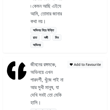
৷ কেমন আছি এইযে
আমি, তোমার জানার
কথা নয়।
অভিনয় নিয়ে উক্তি
রাত
সঙ্গী
দিন
অভিনয়
জীবনের রঙ্গমঞ্চে,
❤️ Add to Favourite
অভিনয়ে এখন
পারদর্শী, খুঁজে পাই না
আর সুখী মানুষ, যা
দেখি সবই তো মেকি
হাসি।