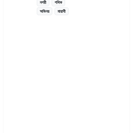
নগরী
পথিক
অভিনয়
মায়াবী