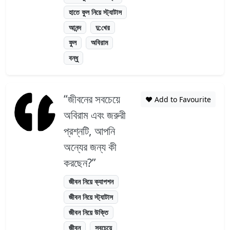
হাতে ফুল নিয়ে স্ট্যাটাস
আনন্দ
দু:খের
ফুল
অবিরাম
বন্ধু
“জীবনের সবচেয়ে
❤️ Add to Favourite
অবিরাম এবং জরুরী
প্রশ্নটি, আপনি
অন্যের জন্য কী
করছেন?”
জীবন নিয়ে ক্যাপশন
জীবন নিয়ে স্ট্যাটাস
জীবন নিয়ে উক্তি
জীবন
সবচেয়ে