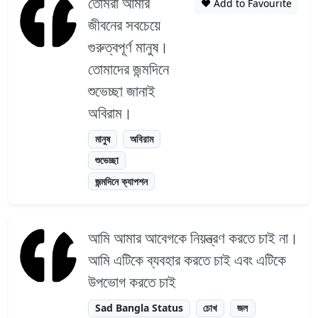
তোমরা আমার
❤️ Add to Favourite
জীবনের সবচেয়ে
গুরুত্বপূর্ণ মানুষ।
তোমাদের জন্মদিনে
শুভেচ্ছা জানাই
অবিরাম।
মানুষ
অবিরাম
শুভেচ্ছা
জন্মদিনে ক্যাপশন
আমি আমার আবেগকে নিয়ন্ত্রণ করতে চাই না।
আমি এটিকে ব্যবহার করতে চাই এবং এটিকে
উপভোগ করতে চাই
Sad Bangla Status
চোখ
জল