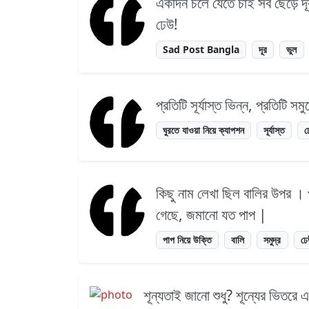
একদিন চলে যেতে চাই সব ছেড়ে দূ
ঢেউ!
Sad Post Bangla
দূর
ভুল
প্রতিটি সূর্যাস্ত ভিন্ন, প্রতিটি
ঘুরতে যাওয়া নিয়ে ক্যাপশন
সূর্যাস্ত
ঢ
কিছু নাম লেখা ছিল বালির উপর । পা
গেছে, জমানো যত পাপ |
পাপ নিয়ে উক্তি
বালি
সমুদ্র
ঢে
শূন্যতাই জানো শুধু? শূন্যের ভিতর