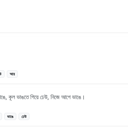
উ
আর
াঙে, কূল ভাঙতে গিয়ে ঢেউ, নিজে আগে ভাঙে।
ভাঙে
ঢেউ