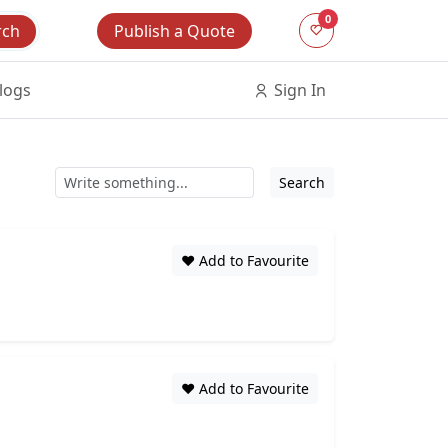
0
Publish a Quote
rch
logs
Sign In
Search
❤️ Add to Favourite
❤️ Add to Favourite