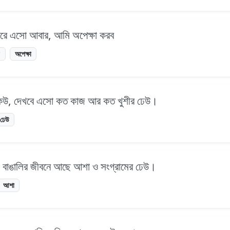
 ফিরে এসো আবার, আমি অপেক্ষা করব
উ
অপেক্ষা
া কেউ, দেখবে এসো কত কাজ আর কত খুশীর ঢেউ।
ঢেউ
ই বাঙালির জীবনে আছে আশা ও সংগ্রামের ঢেউ।
আশা