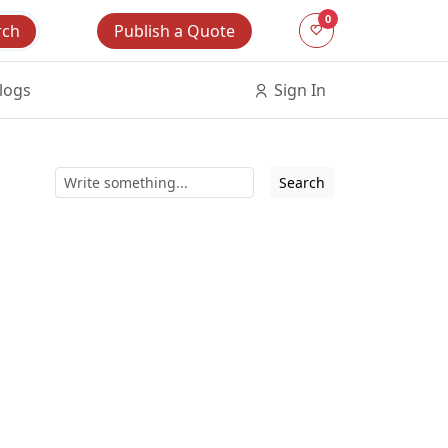
0
Publish a Quote
rch
logs
Sign In
Search