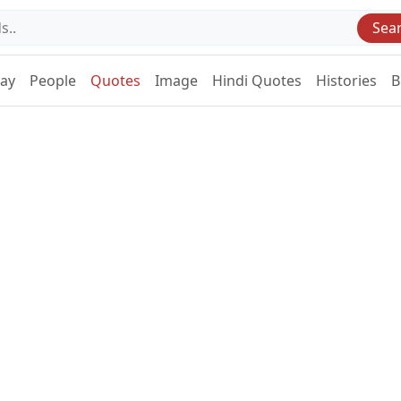
Sea
Day
People
Quotes
Image
Hindi Quotes
Histories
B