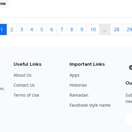
ৃতজ্ঞ
1
2
3
4
5
6
7
8
9
10
...
28
29
Useful Links
Important Links
About Us
Apps
Ou
Contact Us
Histories
es,
Terms of Use
Ramadan
Sub
new
Facebook style name