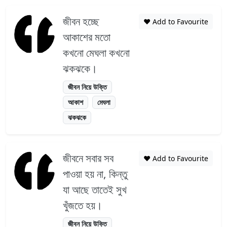
জীবন হচ্ছে
❤️ Add to Favourite
আকাশের মতো
কখনো মেঘলা কখনো
ঝকঝকে।
জীবন নিয়ে উক্তি
আকাশ
মেঘলা
ঝকঝকে
জীবনে সবার সব
❤️ Add to Favourite
পাওয়া হয় না, কিন্তু
যা আছে তাতেই সুখ
খুঁজতে হয়।
জীবন নিয়ে উক্তি