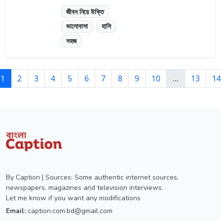
জীবন নিয়ে উক্তি
ভালোবাসা
হাসি
সহজ
1
2
3
4
5
6
7
8
9
10
...
13
14
By Caption | Sources: Some authentic internet sources,
newspapers, magazines and television interviews.
Let me know if you want any modifications
Email:
caption.com.bd@gmail.com