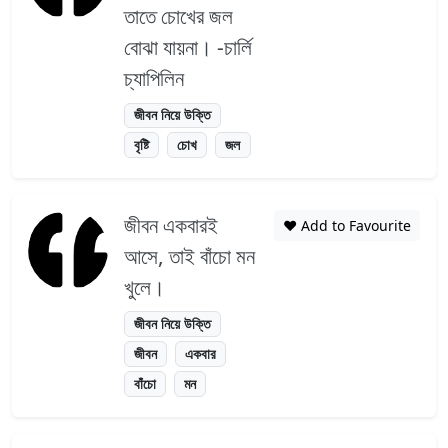
তাতে চোখের জল
বোঝা যায়না। -চার্লি
চ্যাপিলিন
জীবন নিয়ে উক্তি
বৃষ্টি
চোখ
জল
জীবন একবারই
❤️ Add to Favourite
আসে, তাই বাঁচো মন
খুলে।
জীবন নিয়ে উক্তি
জীবন
একবার
বাঁচো
মন