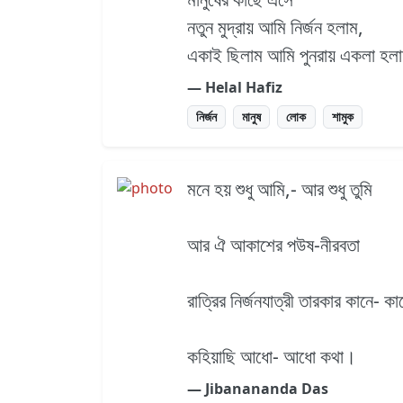
নতুন মুদ্রায় আমি নির্জন হলাম,
একাই ছিলাম আমি পুনরায় একলা হল
― Helal Hafiz
নির্জন
মানুষ
লোক
শামুক
মনে হয় শুধু আমি,- আর শুধু তুমি
আর ঐ আকাশের পউষ-নীরবতা
রাত্রির নির্জনযাত্রী তারকার কানে- 
কহিয়াছি আধো- আধো কথা।
― Jibanananda Das