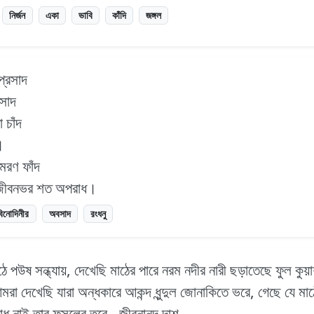
নির্জন
একা
ভাবি
কাঁদি
জঙ্গল
প্রসাদ
বসাদ
 চাঁদ
।
 মরণ ফাঁদ
র, জীবনভর শত অপরাধ।
বিনোদিনীর
অবসাদ
রংধনু
াঠে পউষ সন্ধ্যায়, দেখেছি মাঠের পারে নরম নদীর নারী ছড়াতেছে ফুল কুয়
রা দেখেছি যারা অন্ধকারে আকন্দ ধুন্দুল জোনাকিতে ভরে, গেছে যে মা
সাধ নাই তার ফসলের তরে - জীবনানন্দ দাশ