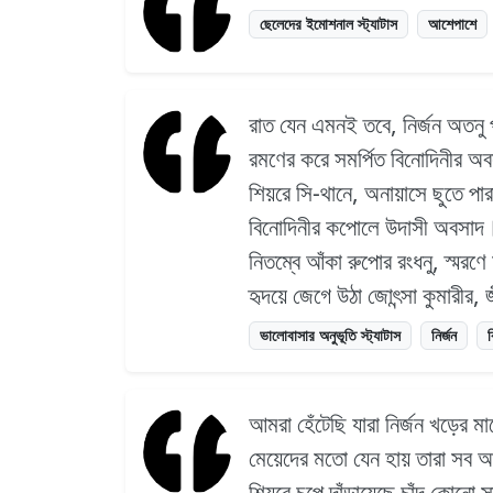
ছেলেদের ইমোশনাল স্ট্যাটাস
আশেপাশে
রাত যেন এমনই তবে, নির্জন অতনু 
রমণের করে সমর্পিত বিনোদিনীর অ
শিয়রে সি-থানে, অনায়াসে ছুতে পারা
বিনোদিনীর কপোলে উদাসী অবসাদ
নিতম্বে আঁকা রুপোর রংধনু, স্মরণে
হৃদয়ে জেগে উঠা জোৎন্সা কুমারী
ভালোবাসার অনুভূতি স্ট্যাটাস
নির্জন
আমরা হেঁটেছি যারা নির্জন খড়ের ম
মেয়েদের মতো যেন হায় তারা সব আম
শিয়রে চুপে দাঁড়ায়েছে চাঁদ কোনো 