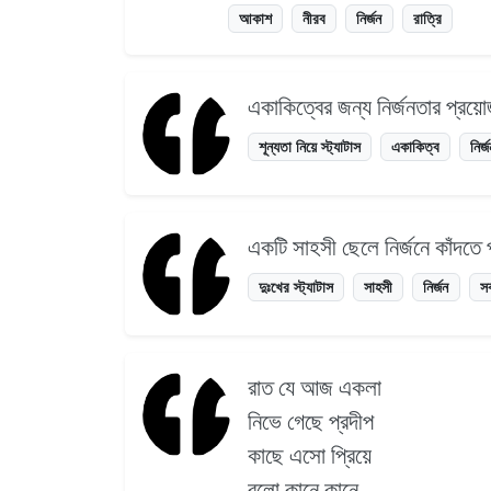
আকাশ
নীরব
নির্জন
রাত্রি
একাকিত্বের জন্য নির্জনতার প্রয়ো
শূন্যতা নিয়ে স্ট্যাটাস
একাকিত্ব
নির্
একটি সাহসী ছেলে নির্জনে কাঁদতে পা
দুঃখের স্ট্যাটাস
সাহসী
নির্জন
সর
রাত যে আজ একলা
নিভে গেছে প্রদীপ
কাছে এসো প্রিয়ে
বলো কানে কানে