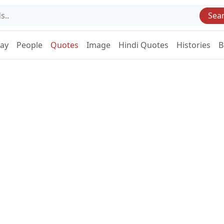
Sea
Day
People
Quotes
Image
Hindi Quotes
Histories
B