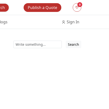
0
Publish a Quote
rch
logs
Sign In
Search