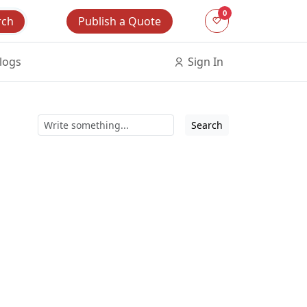
0
Publish a Quote
rch
logs
Sign In
Search