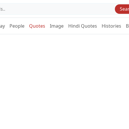
Sea
Day
People
Quotes
Image
Hindi Quotes
Histories
B