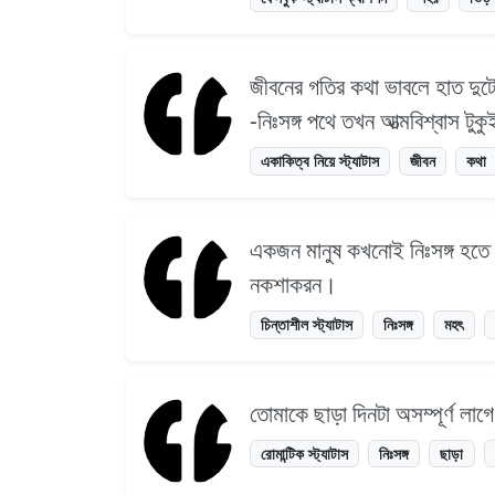
জীবনের গতির কথা ভাবলে হাত দুট
-নিঃসঙ্গ পথে তখন আত্মবিশ্বাস টুকুই
একাকিত্ব নিয়ে স্ট্যাটাস
জীবন
কথা
একজন মানুষ কখনোই নিঃসঙ্গ হতে পা
নকশাকরন।
চিন্তাশীল স্ট্যাটাস
নিঃসঙ্গ
মহৎ
তোমাকে ছাড়া দিনটা অসম্পূর্ণ লাগে
রোমান্টিক স্ট্যাটাস
নিঃসঙ্গ
ছাড়া