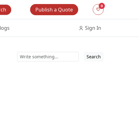
0
Publish a Quote
rch
logs
Sign In
Search