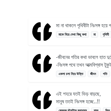
মা না থাকলে পৃথিবীটা নিঃসঙ্গ হ
মাকে নিয়ে লেখা কিছু কথা
মা
পৃথিবী
-জীবনের গতির কথা ভাবলে হাত দু
-নিঃসঙ্গ পথে তখন আত্মবিশ্বাস টুকুই
একলা চলা নিয়ে উক্তি
জীবন
গতি
এই শহরে যতই ভিড় বাড়ছে,
মানুষ ততই নিঃসঙ্গ হচ্ছে..!!
ফেসবুক স্ট্যাটাস ক্যাপশন
শহর
ভিড়