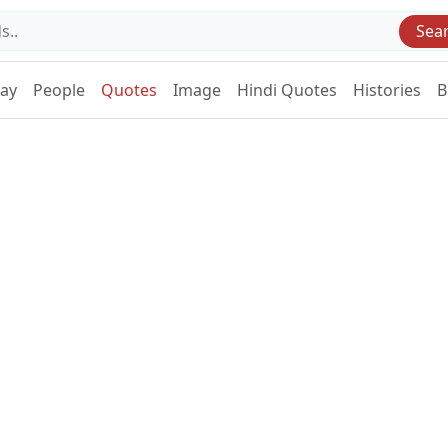
Sea
Day
People
Quotes
Image
Hindi Quotes
Histories
B