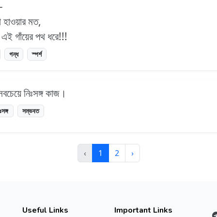
–
া হাওয়ার মত,
ই গাঁয়ের পথ ধরে!!!
গন্ধ
স্পর্শ
বচেয়ে নিঃসঙ্গ কাজ।
ঃসঙ্গ
সম্ভবত
‹
1
2
›
Useful Links
Important Links