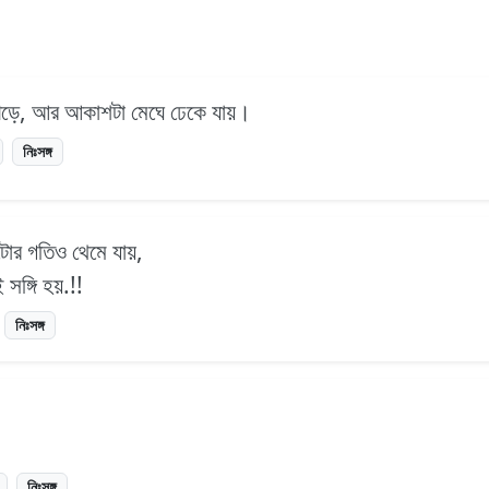
য়ে পড়ে, আর আকাশটা মেঘে ঢেকে যায়।
নিঃসঙ্গ
টোর গতিও থেমে যায়,
 সঙ্গি হয়.!!
নিঃসঙ্গ
নিঃসঙ্গ