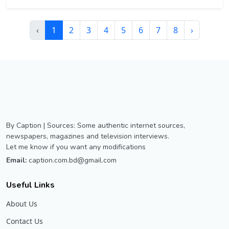
‹
1
2
3
4
5
6
7
8
›
By Caption | Sources: Some authentic internet sources,
newspapers, magazines and television interviews.
Let me know if you want any modifications
Email:
caption.com.bd@gmail.com
Useful Links
About Us
Contact Us