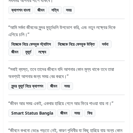
সবসময় আপনার পাশে থাকবে।
ক্যাপশন বাংলা
জীবন
সত্যি
সময়
আমি সর্বদা জীবনের সুন্দর মুহূর্তগুলি উপভোগ করি, এবং নতুন লক্ষ্যের দিকে
এগিয়ে চলি।
নিজেকে নিয়ে ফেসবুক স্ট্যাটাস
নিজেকে নিয়ে ফেসবুক উক্তি
সর্বদা
জীবন
মুহূর্ত
লক্ষ্যে
সবাই ব্যস্ত, তবে তাদের জীবনে যদি আপনার কোন মূল্য থাকে তবে তারা
অবশ্যই আপনার জন্য সময় বের করবে।
সুন্দর মুহূর্ত নিয়ে ক্যাপশন
জীবন
সময়
জীবন আর সময় একই, একবার হারিয়ে গেলে আর ফিরে পাওয়া যায় না।
Smart Status Bangla
জীবন
সময়
ফির
জীবনে কখনো ভেঙে পড়তে নেই, কারণ পৃথিবীর যা কিছু হারিয়ে যায় অন্য কোন