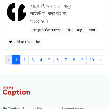
ভালো বই আর ভালো মানুষ
তাৎক্ষণিক বোঝা যায় না,
পড়তে হয়।
ফেসবুক স্ট্যাটাস ক্যাপশন
বই
মানুষ
ভালো
❤️ Add to Favourite
‹
1
2
3
4
5
6
7
8
9
10
›
By Caption | Sources: Some authentic internet sources,