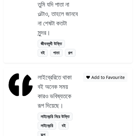
তুমি যদি পাতা না
ওল্টাও, তাহলে জানবে
না শেষটা কতটা
সুন্দর।
জীবনমুখী উক্তি
বই
পাতা
গল্প
লাইব্রেরিতে থাকা
❤️ Add to Favourite
বই অনেক সময়
কারও ভবিষ্যতকে
রূপ দিয়েছে।
লাইব্রেরি নিয়ে উক্তি
লাইব্রেরি
বই
রূপ