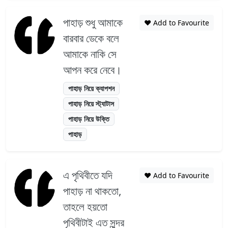
পাহাড় শুধু আমাকে
❤️ Add to Favourite
বারবার ডেকে বলে
আমাকে নাকি সে
আপন করে নেবে।
পাহাড় নিয়ে ক্যাপশন
পাহাড় নিয়ে স্ট্যাটাস
পাহাড় নিয়ে উক্তি
পাহাড়
এ পৃথিবীতে যদি
❤️ Add to Favourite
পাহাড় না থাকতো,
তাহলে হয়তো
পৃথিবীটাই এত সুন্দর