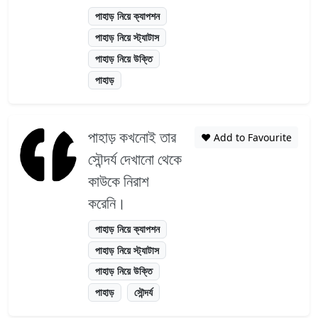
পাহাড় নিয়ে ক্যাপশন
পাহাড় নিয়ে স্ট্যাটাস
পাহাড় নিয়ে উক্তি
পাহাড়
পাহাড় কখনোই তার
❤️ Add to Favourite
সৌন্দর্য দেখানো থেকে
কাউকে নিরাশ
করেনি।
পাহাড় নিয়ে ক্যাপশন
পাহাড় নিয়ে স্ট্যাটাস
পাহাড় নিয়ে উক্তি
পাহাড়
সৌন্দর্য