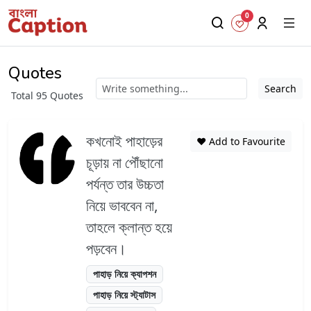
0
Quotes
Search
Total 95 Quotes
কখনোই পাহাড়ের
❤️ Add to Favourite
চূড়ায় না পৌঁছানো
পর্যন্ত তার উচ্চতা
নিয়ে ভাববেন না,
তাহলে ক্লান্ত হয়ে
পড়বেন।
পাহাড় নিয়ে ক্যাপশন
পাহাড় নিয়ে স্ট্যাটাস