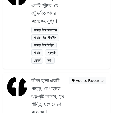
একটি সৌন্দর, যে
সৌন্দর্যতে আমরা
অনেকেই মুগ্ধ।
পাহাড় নিয়ে ক্যাপশন
পাহাড় নিয়ে স্ট্যাটাস
পাহাড় নিয়ে উক্তি
পাহাড়
প্রকৃতি
সৌন্দর্য
মুগ্ধ
জীবন হলো একটি
❤️ Add to Favourite
পাহাড়, যে পাহাড়ে
ঝড়-বৃষ্টি আসবে, সুখ
শান্তি, দুঃখ বেদনা
আসবেই।