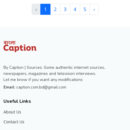
‹
1
2
3
4
5
›
By Caption | Sources: Some authentic internet sources,
newspapers, magazines and television interviews.
Let me know if you want any modifications
Email:
caption.com.bd@gmail.com
Useful Links
About Us
Contact Us