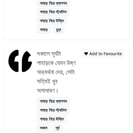
পাহাড় নিয়ে ক্যাপশন
পাহাড় নিয়ে স্ট্যাটাস
পাহাড় নিয়ে উক্তি
পাহাড়
চূড়া
সকালে সূর্যটা
❤️ Add to Favourite
পাহাড়কে যেমন উষ্ণ
অভ্যর্থনা দেয়, সেটা
সত্যিই খুব
অসাধারণ।
পাহাড় নিয়ে ক্যাপশন
পাহাড় নিয়ে স্ট্যাটাস
পাহাড় নিয়ে উক্তি
সকাল
সূর্য