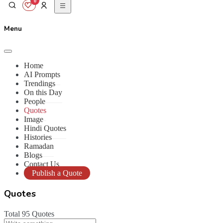
0
Menu
Home
AI Prompts
Trendings
On this Day
People
Quotes
Image
Hindi Quotes
Histories
Ramadan
Blogs
Contact Us
Publish a Quote
Quotes
Total 95 Quotes