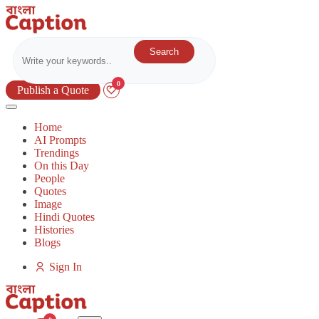
Search
0
Publish a Quote
Home
AI Prompts
Trendings
On this Day
People
Quotes
Image
Hindi Quotes
Histories
Blogs
Sign In