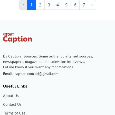
‹
1
2
3
4
5
6
7
›
By Caption | Sources: Some authentic internet sources,
newspapers, magazines and television interviews.
Let me know if you want any modifications
Email:
caption.com.bd@gmail.com
Useful Links
About Us
Contact Us
Terms of Use