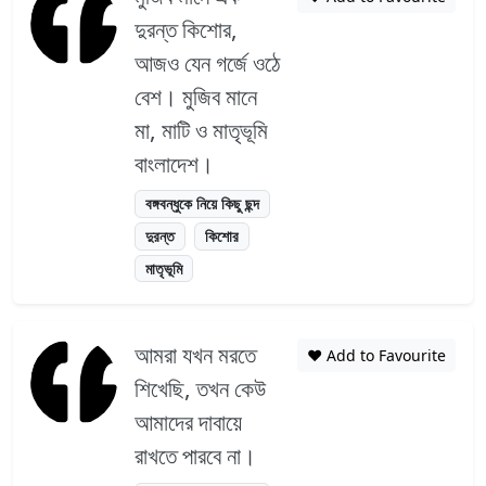
দুরন্ত কিশোর,
আজও যেন গর্জে ওঠে
বেশ। মুজিব মানে
মা, মাটি ও মাতৃভূমি
বাংলাদেশ।
বঙ্গবন্ধুকে নিয়ে কিছু ছন্দ
দুরন্ত
কিশোর
মাতৃভূমি
আমরা যখন মরতে
❤️ Add to Favourite
শিখেছি, তখন কেউ
আমাদের দাবায়ে
রাখতে পারবে না।