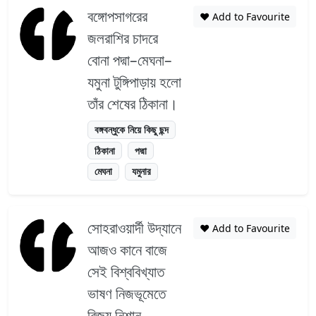
বঙ্গোপসাগরের
❤️ Add to Favourite
জলরাশির চাদরে
বোনা পদ্মা–মেঘনা–
যমুনা টুঙ্গিপাড়ায় হলো
তাঁর শেষের ঠিকানা।
বঙ্গবন্ধুকে নিয়ে কিছু ছন্দ
ঠিকানা
পদ্মা
মেঘনা
যমুনার
সোহরাওয়ার্দী উদ্যানে
❤️ Add to Favourite
আজও কানে বাজে
সেই বিশ্ববিখ্যাত
ভাষণ নিজভূমেতে
বিজয় নিশান