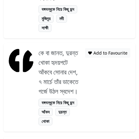
বঙ্গবন্ধুকে নিয়ে কিছু ছন্দ
মুজিবুর
নদী
সাক্ষী
কে বা জানত, দুরন্ত
❤️ Add to Favourite
খোকা হৃদয়পটে
আঁকবে সোনার দেশ,
৭ মার্চে তাঁর ডাকেতে
গর্জে উঠল স্বদেশ।
বঙ্গবন্ধুকে নিয়ে কিছু ছন্দ
আঁকব
দুরন্ত
খোকা