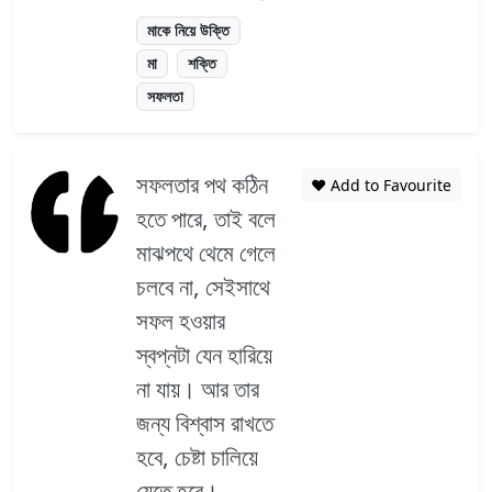
মাকে নিয়ে উক্তি
মা
শক্তি
সফলতা
সফলতার পথ কঠিন
❤️ Add to Favourite
হতে পারে, তাই বলে
মাঝপথে থেমে গেলে
চলবে না, সেইসাথে
সফল হওয়ার
স্বপ্নটা যেন হারিয়ে
না যায়। আর তার
জন্য বিশ্বাস রাখতে
হবে, চেষ্টা চালিয়ে
যেতে হবে।