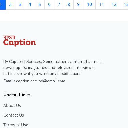
1
2
3
4
5
6
7
8
9
10
11
12
1
By Caption | Sources: Some authentic internet sources,
newspapers, magazines and television interviews.
Let me know if you want any modifications
Email:
caption.com.bd@gmail.com
Useful Links
About Us
Contact Us
Terms of Use