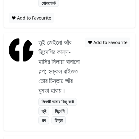
গোলপোস্ট
❤️ Add to Favourite
তুই জেইনো আঁর
❤️ Add to Favourite
জিন্দেগির কান্না-
হাসির মিলায়া বানানো
গল্প; হক্কল রাইতত
তোর চিন্তায় আঁর
ঘুমডা হারায়।
সিলেটি ভাষায় কিছু কথা
তুই
জিন্দেগি
গল্প
চিন্তা