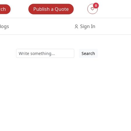
0
Publish a Quote
rch
logs
Sign In
Search