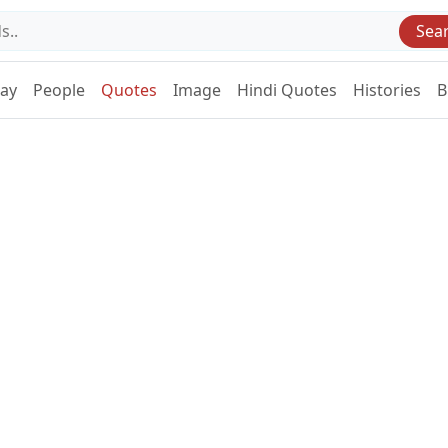
Sea
Day
People
Quotes
Image
Hindi Quotes
Histories
B