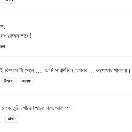
লে,
দেখ কেমন লাগে!
বেলা
এই বিশ্বাস টা পেলে,,,,, আমি সারাজীবন তোমার.... অপেক্ষায় থাকবো।
বিশ্বাস
অপেক্ষা
 আমাকে তুমি খোঁজো শুভ্র শরৎ আকাশে।
আকাশ