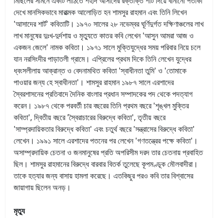
মিছিলের সামনে একটি লাঠিতে শহীদ আসাদের রক্তাক্ত শার্ট দিয়ে বানানো পতাকা
দেখে মানসিকভাবে মারাত্মক আলোড়িত হন শামসুর রাহমান এবং তিনি লিখেন
'আসাদের শার্ট' কবিতাটি। ১৯৭০ সালের ২৮ নভেম্বর ঘূর্ণিদুর্গত দক্ষিণাঞ্চলের লাখ
লাখ মানুষের দুঃখ-দুর্দশায় ও মৃত্যুতে কাতর কবি লেখেন 'আসুন আমরা আজ ও
একজন জেলে' নামক কবিতা। ১৯৭১ সালে মুক্তিযুদ্ধের সময় পরিবার নিয়ে চলে
যান নরসিংদীর পাড়াতলী গ্রামে। এপ্রিলের প্রথম দিকে তিনি লেখেন যুদ্ধের
ধ্বংসলীলায় আক্রান্ত ও বেদনামথিত কবিতা 'স্বাধীনতা তুমি' ও 'তোমাকে
পাওয়ার জন্য হে স্বাধীনতা'। শামসুর রাহমান ১৯৮৭ সালে এরশাদের
স্বৈরশাসনের প্রতিবাদে দৈনিক বাংলার প্রধান সম্পাদকের পদ থেকে পদত্যাগ
করেন। ১৯৮৭ থেকে পরবর্তী চার বছরের তিনি প্রথম বছরে 'শৃঙ্খল মুক্তির
কবিতা', দ্বিতীয় বছরে 'স্বৈরাচারের বিরুদ্ধে কবিতা', তৃতীয় বছরে
'সাম্প্রদায়িকতার বিরুদ্ধে কবিতা' এবং চতুর্থ বছরে 'সন্ত্রাসের বিরুদ্ধে কবিতা'
লেখেন। ১৯৯১ সালে এরশাদের পতনের পর লেখেন 'গণতন্ত্রের পক্ষে কবিতা'।
অসাম্প্রদায়িক চেতনা ও জনমানুষের প্রতি অপরিসীম দরদ তার চেতনায় প্রবাহিত
ছিল। শামসুর রাহমানের বিরুদ্ধে বারবার বিতর্ক তুলেছে কূপমণ্ডূক মৌলবাদীরা।
তাকে হত্যার জন্য বাসায় হামলা করেছে। এতকিছুর পরও কবি তার বিশ্বাসের
জায়াগায় ছিলেন অনড়।
মৃত্যু