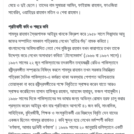
মেয়ে ও দুই ছেলে। তাদের নাম সুমায়রা আমিন, ফাইয়াজ রাহমান, ফাওজিয়া
সাবেরিন, ওয়াহিদুর রাহমান মতিন ও শেবা রাহমান।
প্রতিবাদী কবি ও শহুরে কবি
শামসুর রাহমান স্বৈরশাসক আইয়ুব খানকে বিদ্রুপ করে ১৯৫৮ সালে সিকান্দার আবু
জাফর সম্পাদিত সমকাল পত্রিকায় লেখেন 'হাতির শুঁড়' নামক কবিতা।
বাংলাদেশের অবিসংবাদিত নেতা শেখ মুজিবুর রহমান যখন কারাগারে তখন তাকে
উদ্দেশ্য করে লেখেন অসাধারণ কবিতা 'টেলেমেকাস' (১৯৬৬ বা ১৯৬৭ সালে)।
১৯৬৭ সালের ২২ জুন পাকিস্তানের তৎকালীন তথ্যমন্ত্রী রেডিও পাকিস্তানে
রবীন্দ্রসঙ্গীত সম্প্রচার নিষিদ্ধ করলে শামসুর রাহমান তখন সরকার নিয়ন্ত্রিত
পত্রিকা দৈনিক পাকিস্তান-এ কর্মরত থাকা অবস্থায় পেশাগত অনিশ্চয়তার
তোয়াক্কা না করে রবীন্দ্রসঙ্গীতের পক্ষে বিবৃতিতে স্বাক্ষর করেন যাতে আরও
স্বাক্ষর করেছিলেন হাসান হাফিজুর রহমান, আহমেদ হুমায়ুন, ফজল শাহাবুদ্দীন।
১৯৬৮ সালের দিকে পাকিস্তানের সব ভাষার জন্য অভিন্ন রোমান হরফ চালু করার
প্রস্তাব করেন আইয়ুব খান যার প্রতিবাদে আগস্টে ৪১ জন কবি, সাংবাদিক,
সাহিত্যিক, বুদ্ধিজীবী, শিক্ষক ও সংস্কৃতিকর্মী এর বিরুদ্ধে বিবৃতি দেন যাদের
একজন ছিলেন শামসুর রাহমানও। কবি ক্ষুদ্ধ হয়ে লেখেন মর্মস্পর্শী কবিতা
'বর্ণমালা, আমার দুঃখিনী বর্ণমালা'। ১৯৬৯ সালের ২০ জানুয়ারি গুলিস্তানে একটি