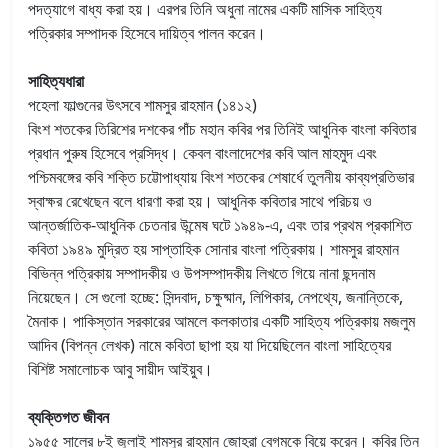
পদত্যাগে বাধ্য করা হয়। এরপর তিনি অধুনা নামের একটি মাসিক সাহিত্য
পত্রিকার সম্পাদক হিসেবে দায়িত্ব পালন করেন।
সাহিত্যধারা
পহেলা ফাল্গুনের উৎসবে শামসুর রাহমান (১৪১২)
বিংশ শতকের তিরিশের দশকের পাঁচ মহান কবির পর তিনিই আধুনিক বাংলা কবিতার
প্রধান পুরুষ হিসেবে প্রসিদ্ধ। কেবল বাংলাদেশের কবি আল মাহমুদ এবং
পশ্চিমবঙ্গের কবি শক্তি চট্টোপাধ্যায় বিংশ শতকের শেষার্ধে তুলনীয় কাব্যপ্রতিভার
স্বাক্ষর রেখেছেন বলে ধারণা করা হয়। আধুনিক কবিতার সাথে পরিচয় ও
আন্তর্জাতিক-আধুনিক চেতনার উন্মেষ ঘটে ১৯৪৯-এ, এবং তার প্রথম প্রকাশিত
কবিতা ১৯৪৯ মুদ্রিত হয় সাপ্তাহিক সোনার বাংলা পত্রিকায়। শামসুর রাহমান
বিভিন্ন পত্রিকায় সম্পাদকীয় ও উপসম্পাদকীয় লিখতে গিয়ে নানা ছন্দনাম
নিয়েছেন। সে গুলো হচ্ছে: সিন্দবাদ, চক্ষুষ্মান, লিপিকার, নেপথ্যে, জনান্তিকে,
মৈনাক। পাকিস্তান সরকারের আমলে কলকাতার একটি সাহিত্য পত্রিকায় মজলুম
আদিব (বিপন্ন লেখক) নামে কবিতা ছাপা হয় যা দিয়েছিলেন বাংলা সাহিত্যের
বিশিষ্ট সমালোচক আবু সায়ীদ আইয়ুব।
ব্যক্তিগত জীবন
১৯৫৫ সালের ৮ই জুলাই শামসুর রাহমান জোহরা বেগমকে বিয়ে করেন। কবির তিন