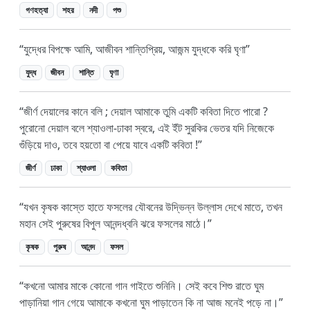
গণহত্যা
শহর
নদী
পশু
যুদ্ধের বিপক্ষে আমি, আজীবন শান্তিপ্রিয়, আজন্ম যুদ্ধকে করি ঘৃণা
যুদ্ধ
জীবন
শান্তি
ঘৃণা
জীর্ণ দেয়ালের কানে বলি ; দেয়াল আমাকে তুমি একটি কবিতা দিতে পারো ?
পুরোনো দেয়াল বলে শ্যাওলা-ঢাকা স্বরে, এই ইঁট সুরকির ভেতর যদি নিজেকে
গুঁড়িয়ে দাও, তবে হয়তো বা পেয়ে যাবে একটি কবিতা !
জীর্ণ
ঢাকা
শ্যাওলা
কবিতা
যখন কৃষক কাস্তে হাতে ফসলের যৌবনের উদ্ভিন্ন উল্লাস দেখে মাতে, তখন
মহান সেই পুরুষের বিপুল আনন্দধ্বনি ঝরে ফসলের মাঠে।
কৃষক
পুরুষ
আনন্দ
ফসল
কখনো আমার মাকে কোনো গান গাইতে শুনিনি। সেই কবে শিশু রাতে ঘুম
পাড়ানিয়া গান গেয়ে আমাকে কখনো ঘুম পাড়াতেন কি না আজ মনেই পড়ে না।