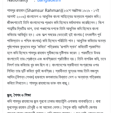
শামসুর রাহমান (Shamsur Rahman)(২৩শে অক্টোবর ১৯২৯ - ১৭ই
আগস্ট ২০০৬) বাংলাদেশ ও আধুনিক বাংলা সাহিত্যের অন্যতম প্রধান কবি।
জীবদ্দশাতেই তিনি বাংলাদেশের প্রধান কবি হিসেবে মর্যাদালাভ করেছিলেন। বিংশ
শতাব্দীর দ্বিতীয় ভাগ, তথা পঞ্চাশের দশকে তিনি আধুনিক কবি হিসেবে বাংলা
কবিতায় আবির্ভূত হন। এবং অল্প সময়ের ভেতরেই দুই বাংলায় ( তৎকালীন পূর্ব
পাকিস্তান ও পশ্চিম বাংলায়) কবি হিসেবে পরিচিতি পান। আধুনিক কবিতার অনন্য
পৃষ্ঠপোষক বুদ্ধদেব বসুর 'কবিতা' পত্রিকায় 'রূপালি স্নান' কবিতাটি প্রকাশিত
হলে কবি হিসেবে শামসুর রাহমান সুধীজনের দৃষ্টিলাভ করেন । পরবর্তীতে উভয়
বাংলাতেই তার শ্রেষ্ঠত্ব এবং জনপ্রিয়তা প্রতিষ্ঠিত হয়। তিনি নাগরিক কবি, তবে
নিসর্গ তার কবিতায় খুব কম ছিল না। বাংলাদেশের স্বাধীনতা সংগ্রামের ওপর
লিখিত তার দুটি কবিতা খুবই জনপ্রিয়। স্বাধীনতা যুদ্ধের সময় তিনি মজলুম
আদিব (বিপন্ন লেখক) ছদ্মনামে কলকাতার বিখ্যাত দেশ ও অন্যান্য পত্রিকায়
কবিতা লিখতেন। শামসুর রাহমানের ডাক নাম বাচ্চু।
জন্ম, শৈশব ও শিক্ষা
কবি শামসুর রাহমানের জন্ম পুরনো ঢাকার মাহুতটুলি এলাকায় নানাবাড়িতে। বাবা
মুখলেসুর রহমান চৌধুরী ও মা আমেনা বেগম। পৈতৃক বাড়ি নরসিংদী জেলার