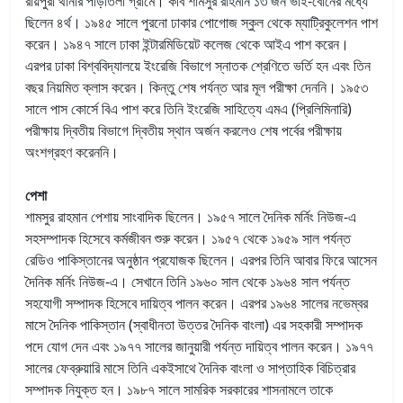
রায়পুরা থানার পাড়াতলী গ্রামে। কবি শামসুর রাহমান ১৩ জন ভাই-বোনের মধ্যে
ছিলেন ৪র্থ। ১৯৪৫ সালে পুরনো ঢাকার পোগোজ স্কুল থেকে ম্যাট্রিকুলেশন পাশ
করেন। ১৯৪৭ সালে ঢাকা ইন্টারমিডিয়েট কলেজ থেকে আইএ পাশ করেন।
এরপর ঢাকা বিশ্ববিদ্যালয়ে ইংরেজি বিভাগে স্নাতক শ্রেণিতে ভর্তি হন এবং তিন
বছর নিয়মিত ক্লাস করেন। কিন্তু শেষ পর্যন্ত আর মূল পরীক্ষা দেননি। ১৯৫৩
সালে পাস কোর্সে বিএ পাশ করে তিনি ইংরেজি সাহিত্যে এমএ (প্রিলিমিনারি)
পরীক্ষায় দ্বিতীয় বিভাগে দ্বিতীয় স্থান অর্জন করলেও শেষ পর্বের পরীক্ষায়
অংশগ্রহণ করেননি।
পেশা
শামসুর রাহমান পেশায় সাংবাদিক ছিলেন। ১৯৫৭ সালে দৈনিক মর্নিং নিউজ-এ
সহসম্পাদক হিসেবে কর্মজীবন শুরু করেন। ১৯৫৭ থেকে ১৯৫৯ সাল পর্যন্ত
রেডিও পাকিস্তানের অনুষ্ঠান প্রযোজক ছিলেন। এরপর তিনি আবার ফিরে আসেন
দৈনিক মর্নিং নিউজ-এ। সেখানে তিনি ১৯৬০ সাল থেকে ১৯৬৪ সাল পর্যন্ত
সহযোগী সম্পাদক হিসেবে দায়িত্ব পালন করেন। এরপর ১৯৬৪ সালের নভেম্বর
মাসে দৈনিক পাকিস্তান (স্বাধীনতা উত্তর দৈনিক বাংলা) এর সহকারী সম্পাদক
পদে যোগ দেন এবং ১৯৭৭ সালের জানুয়ারী পর্যন্ত দায়িত্ব পালন করেন। ১৯৭৭
সালের ফেব্রুয়ারি মাসে তিনি একইসাথে দৈনিক বাংলা ও সাপ্তাহিক বিচিত্রার
সম্পাদক নিযুক্ত হন। ১৯৮৭ সালে সামরিক সরকারের শাসনামলে তাকে