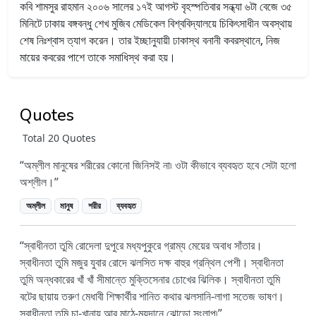
কবি শামসুর রাহমান ২০০৬ সালের ১৭ই আগস্ট বৃহস্পতিবার সন্ধ্যা ৬টা বেজে ৩৫
মিনিটে ঢাকায় বঙ্গবন্ধু শেখ মুজিব মেডিকেল বিশ্ববিদ্যালয়ে চিকিৎসাধীন অবস্থায়
শেষ নিঃশ্বাস ত্যাগ করেন। তার ইচ্ছানুযায়ী ঢাকাস্থ বনানী কবরস্থানে, নিজ
মায়ের কবরের পাশে তাকে সমাধিস্থ করা হয়।
Quotes
Total 20 Quotes
অম্লীল মানুষের শরীরের কোনো জিনিসই না৷ ওটা কীভাবে ব্যবহৃত হবে সেটা হলো
অশ্লীল।
অম্লীল
মানুষ
শরীর
ব্যবহৃত
স্বাধীনতা তুমি রোদেলা দুপুরে মধ্যপুকুরে গ্রাম্য মেয়ের অবাধ সাঁতার।
স্বাধীনতা তুমি মজুর যুবার রোদে ঝলসিত দক্ষ বাহুর গ্রন্থিল পেশী। স্বাধীনতা
তুমি অন্ধকারের খাঁ খাঁ সীমান্তে মুক্তিসেনার চোখের ঝিলিক। স্বাধীনতা তুমি
বটের ছায়ায় তরুণ মেধাবী শিক্ষার্থীর শানিত কথার ঝলসানি-লাগা সতেজ ভাষণ।
স্বাধীনতা তুমি চা-খানায় আর মাঠে-ময়দানে ঝোড়ো সংলাপ৷