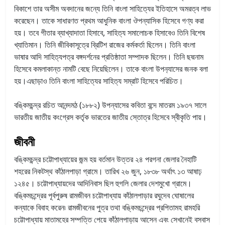
বিকাশে তার অসীম অবদানের জন্যে তিনি বাংলা সাহিত্যের ইতিহাসে অমরত্ব লাভ
করেছেন। তাকে সাধারণত প্রথম আধুনিক বাংলা ঔপন্যাসিক হিসেবে গণ্য করা
হয়। তবে গীতার ব্যাখ্যাদাতা হিসাবে, সাহিত্য সমালোচক হিসাবেও তিনি বিশেষ
খ্যাতিমান। তিনি জীবিকাসূত্রে ব্রিটিশ রাজের কর্মকর্তা ছিলেন। তিনি বাংলা
ভাষার আদি সাহিত্যপত্র বঙ্গদর্শনের প্রতিষ্ঠাতা সম্পাদক ছিলেন। তিনি ছদ্মনাম
হিসেবে কমলাকান্ত নামটি বেছে নিয়েছিলেন। তাকে বাংলা উপন‍্যাসের জনক বলা
হয়।এছাড়াও তিনি বাংলা সাহিত্যের সাহিত্য সম্রাট হিসেবে পরিচিত।
বঙ্কিমচন্দ্র রচিত আনন্দমঠ (১৮৮২) উপন্যাসের কবিতা বন্দে মাতরম ১৯৩৭ সালে
ভারতীয় জাতীয় কংগ্রেস কর্তৃক ভারতের জাতীয় স্তোত্র হিসেবে স্বীকৃতি পায়।
জীবনী
বঙ্কিমচন্দ্র চট্টোপাধ্যায়ের জন্ম হয় বর্তমান উত্তর ২৪ পরগনা জেলার নৈহাটি
শহরের নিকটস্থ কাঁঠালপাড়া গ্রামে। তারিখ ২৬ জুন, ১৮৩৮ অর্থাৎ ১৩ আষাঢ়
১২৪৫। চট্টোপাধ্যায়দের আদিনিবাস ছিল হুগলি জেলার দেশমুখো গ্রামে।
বঙ্কিমচন্দ্রের পূর্বপুরুষ রামজীবন চট্টোপাধ্যায় কাঁঠালপাড়ার রঘুদেব ঘোষালের
কন্যাকে বিবাহ করেন৷ রামজীবনের পুত্র তথা বঙ্কিমচন্দ্রের প্রপিতামহ রামহরি
চট্টোপাধ্যায় মাতামহের সম্পত্তি পেয়ে কাঁঠালপাড়ায় আসেন এবং সেখানেই বসবাস