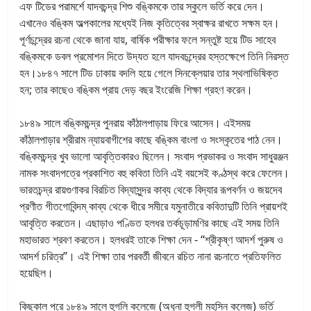
এফ টিডের পরামর্শে যাদবচন্দ্র শিশু বঙ্কিমকে তার স্কুলে ভর্তি করে দেন।
এখানেও বঙ্কিম অল্পকালের মধ্যেই নিজ কৃতিত্বের স্বাক্ষর রাখতে সক্ষম হন।
পূর্ণচন্দ্রের রচনা থেকে জানা যায়, বার্ষিক পরীক্ষার ফলে সন্তুষ্ট হয়ে টিড সাহেব
বঙ্কিমকে ডবল প্রমোশন দিতে উদ্যত হলে যাদবচন্দ্রের হস্তক্ষেপে তিনি নিরস্ত
হন।১৮৪৭ সালে টিড ঢাকায় বদলি হয়ে গেলে সিনক্লেয়ার তার স্থলাভিষিক্ত
হন; তার কাছেও বঙ্কিম প্রায় দেড় বছর ইংরেজি শিক্ষা গ্রহণ করেন।
১৮৪৯ সালে বঙ্কিমচন্দ্র পুনরায় কাঁঠালপাড়ায় ফিরে আসেন। এইসময়
কাঁঠালপাড়ার শ্রীরাম ন্যায়বাগীশের কাছে বঙ্কিম বাংলা ও সংস্কৃতের পাঠ নেন।
বঙ্কিমচন্দ্র খুব ভালো আবৃত্তিকারও ছিলেন। সংবাদ প্রভাকর ও সংবাদ সাধুরঞ্জন
নামক সংবাদপত্রে প্রকাশিত বহু কবিতা তিনি এই বয়সেই কণ্ঠস্থ করে ফেলেন।
ভারতচন্দ্র রায়গুণাকর বিরচিত বিদ্যাসুন্দর কাব্য থেকে বিদ্যার রূপবর্ণন ও জয়দেব
প্রণীত গীতগোবিন্দম্ কাব্য থেকে ধীরে সমীরে যমুনাতীরে কবিতাদুটি তিনি প্রায়শই
আবৃত্তি করতেন। এছাড়াও পণ্ডিত হলধর তর্কচূড়ামণির কাছে এই সময় তিনি
মহাভারত শ্রবণ করতেন। হলধরই তাকে শিক্ষা দেন - “শ্রীকৃষ্ণ আদর্শ পুরুষ ও
আদর্শ চরিত্র”। এই শিক্ষা তার পরবর্তী জীবনে রচিত নানা রচনাতে প্রতিফলিত
হয়েছিল।
কিছুকাল পরে ১৮৪৯ সালে হুগলি কলেজে (অধুনা হুগলী মহসিন কলেজ) ভর্তি