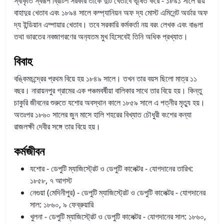
স্বীকৃতি স্বরূপ ব্রিটিশ সরকার তাকে দুটি খেতাবে ভূষিত করে - ১৮৯১ সালে রায়
বাহাদুর খেতাব এবং ১৮৯৪ সালে কম্প্যানিয়ন অফ দ্য মোস্ট এমিনেন্ট অর্ডার অফ
দ্য ইন্ডিয়ান এম্পায়ার খেতাব। তবে সরকারি কর্মকর্তা নয় বরং লেখক এবং বাঙলা
তথা ভারতের নবজাগরণের অন‍্যতম মুখ হিসেবেই তিনি অধিক প্রখ্যাত।
বিবাহ
বঙ্কিমচন্দ্রের প্রথম বিয়ে হয় ১৮৪৯ সালে। তখন তার বয়স ছিলো মাত্র ১১
বছর। নারায়নপুর গ্রামের এক পঞ্চমবর্ষীয়া বালিকার সাথে তার বিয়ে হয়। কিন্তু
চাকুরি জীবনের শুরুতে যশোর অবস্থান কালে ১৮৫৯ সালে এ পত্নীর মৃত্যু হয়।
অতঃপর ১৮৬০ সালের জুন মাসে হালি শহরের বিখ্যাত চৌধুরী বংশের কন্যা
রাজলক্ষী দেবীর সঙ্গে তার বিয়ে হয়।
কর্মজীবন
যশোর - ডেপুটি ম্যাজিস্ট্রেট ও ডেপুটি কালেক্টর - যোগদানের তারিখ:
১৮৫৮, ৭ আগস্ট
নেগুয়া (মেদিনীপুর) - ডেপুটি ম্যাজিস্ট্রেট ও ডেপুটি কালেক্টর - যোগদানের
সাল: ১৮৬০, ৯ ফেব্রুয়ারি
খুলনা - ডেপুটি ম্যাজিস্ট্রেট ও ডেপুটি কালেক্টর - যোগদানের সাল: ১৮৬০,