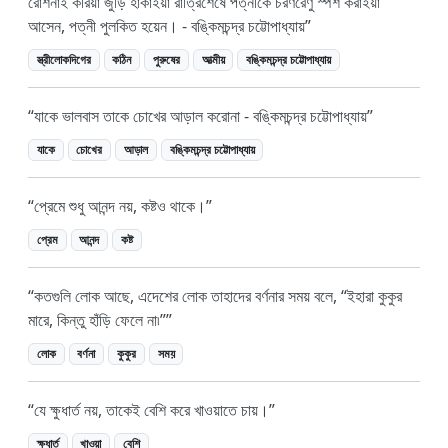
রোশনাই করিয়া জুড়ি হাকাইয়া রাত্রিশেষে পত্নীকে চরণরেণু স্পর্শ করাইয়া
আসেন, পত্নী পুলকিত হয়েন। - বঙ্কিমচন্দ্র চট্টোপাধ্যায়
স্ত্রীলোকদিগের
কঠিন
পুরুষের
আত্মীয়
বঙ্কিমচন্দ্র চট্টোপাধ্যায়
যাকে ভালবাস তাকে চোখের আড়াল করোনা - বঙ্কিমচন্দ্র চট্টোপাধ্যায়
যাকে
চোখের
আড়াল
বঙ্কিমচন্দ্র চট্টোপাধ্যায়
প্রেমে শুধু আনন্দ নয়, কষ্টও থাকে।
প্রেম
আনন্দ
কষ্ট
কতগুলি লোক আছে, এদেশের লোক তাহাদের বর্ণনার সময় বলে, “ইহারা কুকুর
মারে, কিন্তু হাঁড়ি ফেলে না৷”
লোক
বর্ণনা
কুকুর
সময়
যে ক্ষুধার্ত নয়, তাকেই বেশি করে খাওয়াতে চায়।
ক্ষুধার্ত
খাওয়া
বেশি