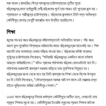
শুরু করেন।রামহরির পৌত্র যাদবচন্দ্র চট্টোপাধ্যায়ের তৃতীয় পুত্র
বঙ্কিমচন্দ্র,মাতা দুর্গাসুন্দরী দেবী,বঙ্কিমের পূর্বে তার আরও দুই পুত্রের জন্ম হয় –
শ্যামাচরণ ও সঞ্জীবচন্দ্র চট্টোপাধ্যায়। বঙ্কিমের জন্মকালে তিনি সদ্য অবিভক্ত
মেদিনীপুর জেলার ডেপুটি কালেক্টর পদে উন্নীত হয়েছিলেন।
শিক্ষা
জন্মের পর ছয় বছর বঙ্কিমচন্দ্র কাঁঠালপাড়াতেই অতিবাহিত করেন। পাঁচ বছর
বয়সে কুল-পুরোহিত বিশ্বম্ভর ভট্টাচার্যের কাছে বঙ্কিমচন্দ্রের হাতেখড়ি হয়। শিশু
বয়সেই তার অসামান্য মেধার পরিচয় পাওয়া যায়। বঙ্কিমের কনিষ্ঠ সহোদর
পূর্ণচন্দ্র চট্টোপাধ্যায় লিখেছেন, “শুনিয়াছি বঙ্কিমচন্দ্র একদিনে বাংলা বর্ণমালা
আয়ত্ত করিয়াছিলেন।” যদিও গ্রামের পাঠশালায় বঙ্কিম কোনওদিনই যান নি।
পাঠশালার গুরুমশাই রামপ্রাণ সরকার বাড়িতে তার গৃহশিক্ষক নিযুক্ত হন।
বঙ্কিমচন্দ্রের রচনা থেকে মনে হয় তিনি রামপ্রাণের শিক্ষা থেকে বিশেষ উপকৃত
হন নি।তিনি লিখেছেন, “সৌভাগ্যক্রমে আমরা আট দশ মাসে এই মহাত্মার হস্ত
হইতে মুক্তিলাভ করিয়া মেদিনীপুর গেলাম।”
১৮৪৪ সালে বঙ্কিমচন্দ্র পিতার কর্মস্থল মেদিনীপুরে আনীত হলে, সেখানেই তার
প্রকৃত শিক্ষার সূচনা হয়। মেদিনীপুরের ইংরেজি স্কুলের প্রধান শিক্ষক জনৈক