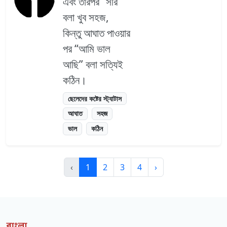
এবং তারপর “সরি”
বলা খুব সহজ,
কিন্তু আঘাত পাওয়ার
পর “আমি ভাল
আছি” বলা সত্যিই
কঠিন।
ছেলেদের কষ্টের স্ট্যাটাস
আঘাত
সহজ
ভাল
কঠিন
‹
1
2
3
4
›