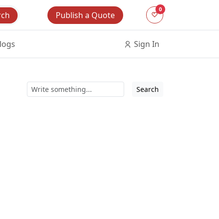
0
Publish a Quote
rch
logs
Sign In
Search