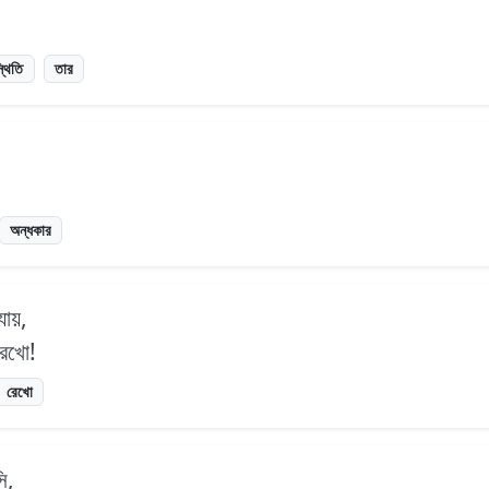
্থিতি
তার
অন্ধকার
যায়,
রেখো!
রেখো
ি,