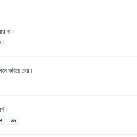
রায় না।
র
া মনে করিয়ে দেয়।
পর্শ।
্শ
তার