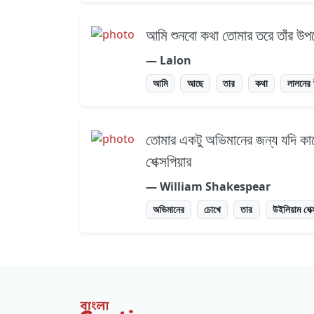
আমি শুনবো কথা তোমার তরে তাঁর উ
― Lalon
আমি
আছে
তার
কথা
লালনের 
তোমার একটু অভিমানের জন্য যদি ক
শেক্সপিয়ার
― William Shakespear
অভিমানের
চোখে
তার
উইলিয়াম শেক্