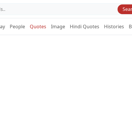
Sea
Day
People
Quotes
Image
Hindi Quotes
Histories
B