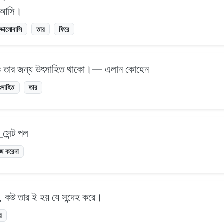
ে আসি।
ভালোবাসি
তার
ফিরে
চাও তার জন্য উৎসাহিত থাকো।— এলান কোহেন
ৎসাহিত
তার
_সেন্ট পল
জ করেনা
়, কষ্ট তার ই হয় যে সন্দেহ করে।
র