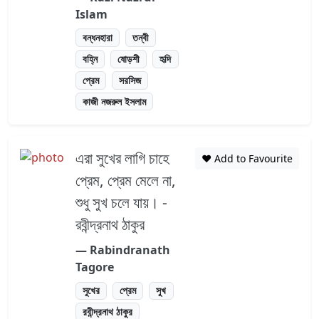
Islam
বন্ধনহারা
তন্বী
বহ্নি
ষোড়শী
হৃদি
প্রেম
সরসিজ
কাজী নজরুল ইসলাম
এরা সুখের লাগি চাহে
❤️ Add to Favourite
প্রেম, প্রেম মেলে না,
শুধু সুখ চলে যায়। -
রবীন্দ্রনাথ ঠাকুর
― Rabindranath
Tagore
সুখের
প্রেম
সুখ
রবীন্দ্রনাথ ঠাকুর