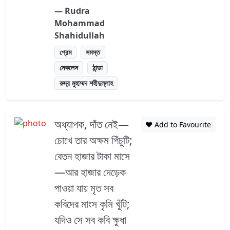
― Rudra
Mohammad
Shahidullah
প্রেম
সমস্ত
নেকলেস
ঠান্ডা
রুদ্র মুহাম্মদ শহীদুল্লাহ
অধ্যাপক, দাঁত নেই—
❤️ Add to Favourite
চোখে তার অক্ষম পিঁচুটি;
বেতন হাজার টাকা মাসে
—আর হাজার দেড়েক
পাওয়া যায় মৃত সব
কবিদের মাংস কৃমি খুঁটি;
যদিও সে সব কবি ক্ষুধা