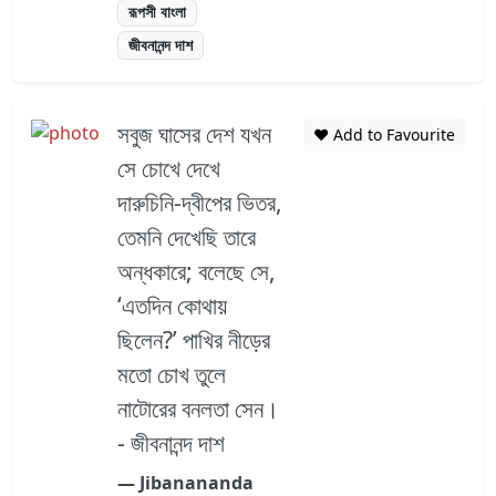
রূপসী বাংলা
জীবনানন্দ দাশ
সবুজ ঘাসের দেশ যখন
❤️ Add to Favourite
সে চোখে দেখে
দারুচিনি-দ্বীপের ভিতর,
তেমনি দেখেছি তারে
অন্ধকারে; বলেছে সে,
‌‌‘এতদিন কোথায়
ছিলেন?’ পাখির নীড়ের
মতো চোখ তুলে
নাটোরের বনলতা সেন।
- জীবনানন্দ দাশ
― Jibanananda