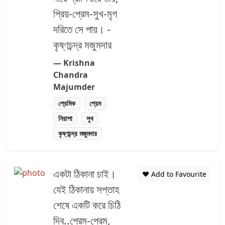
প্রিয়-প্রেম-সুখ-মৃগ
দরিতে সে পায়। -
কৃষ্ণচন্দ্র মজুমদার
― Krishna
Chandra
Majumder
প্রেমিক
প্রেম
নিরাশা
সুখ
কৃষ্ণচন্দ্র মজুমদার
একটা ঠিকানা চাই।
❤️ Add to Favourite
যেই ঠিকানায় সপ্তাহ
শেষে একটি করে চিঠি
দিব..প্রেম-প্রেম,