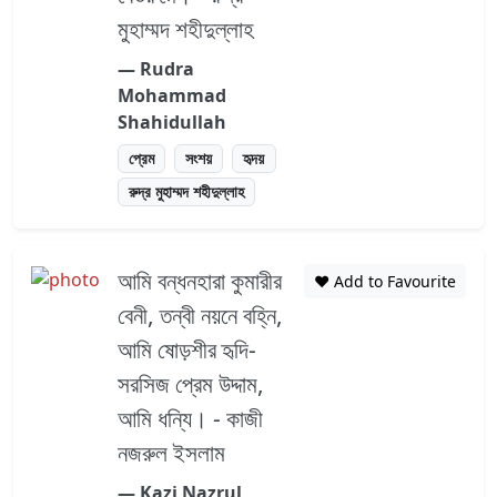
মুহাম্মদ শহীদুল্লাহ
― Rudra
Mohammad
Shahidullah
প্রেম
সংশয়
হৃদয়
রুদ্র মুহাম্মদ শহীদুল্লাহ
আমি বন্ধনহারা কুমারীর
❤️ Add to Favourite
বেনী, তন্বী নয়নে বহ্নি,
আমি ষোড়শীর হৃদি-
সরসিজ প্রেম উদ্দাম,
আমি ধন্যি। - কাজী
নজরুল ইসলাম
― Kazi Nazrul