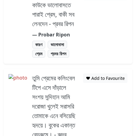
কাউকে ভালোবাসতে
পারাই প্রেম, বাকী সব
লেনদেন - প্রবর রিপন
― Probar Ripon
কারণ
ভালোবাসা
প্রেম
প্রবর রিপন
তুমি প্রেমের কলিংবেল
❤️ Add to Favourite
টিপে এসে দাঁড়ালে
সংশয় সন্দিহান আমি
দরোজা খুলেই সরাসরি
তোমাকে এনে বসিয়েছি
হৃদয়ে। বুকের একান্ত
বেডরুমে। - রুদ্র