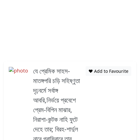
যে প্রেমিক সাহস-
❤️ Add to Favourite
মাতঙ্গপরি চড়ি সহিষ্ণুতা
দৃঢ়বর্মে সর্বাঙ্গ
আবরি,নির্ভয়ে প্রবেশে
প্রেম-বিপিন মাঝার,
নিরাশা-কন্টক নাহি ফুটে
দেহে তার; বিরহ-শার্দুল
নারে গ্রাসিবারে তায়,