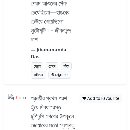
প্রেম আগুনের সেঁক
চেয়েছিলো—হাঙরের
ঢেউয়ে খেয়েছিলো
লুটোপুটি। - জীবনানন্দ
দাশ
― Jibanananda
Das
প্রেম
চোখে
দাঁত
কবিদের
জীবনানন্দ দাশ
প্রনয়ীর প্রথম পরশ
❤️ Add to Favourite
ছুঁয়ে দ্বিধাগ্রস্ত
চুপিচুপি চোখের উপকূলে
জোয়ারের মতো স্বপ্নালু