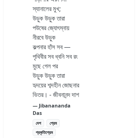
স্যানালের মুখ;
উড়ুক উড়ুক তারা
পউষের জ্যোৎস্নায়
নীরবে উড়ুক
কল্পনার হাঁস সব —
পৃথিবীর সব ধ্বনি সব রং
মুছে গেল পর
উড়ুক উড়ুক তারা
হৃদয়ের শব্দহীন জোছনার
ভিতর। - জীবনানন্দ দাশ
― Jibanananda
Das
দেশ
প্রেম
প্রকৃতিপ্রেম