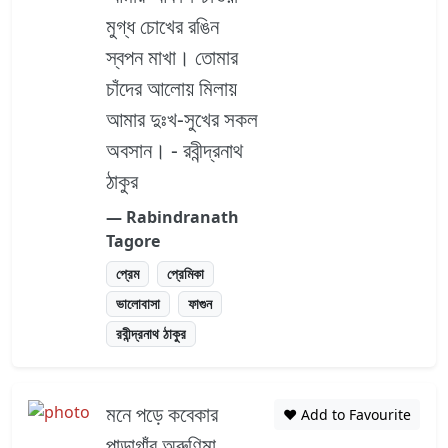
মুগ্ধ চোখের রঙিন
স্বপন মাখা। তোমার
চাঁদের আলোয় মিলায়
আমার দুঃখ-সুখের সকল
অবসান। - রবীন্দ্রনাথ
ঠাকুর
― Rabindranath
Tagore
প্রেম
প্রেমিকা
ভালোবাসা
ফাগুন
রবীন্দ্রনাথ ঠাকুর
মনে পড়ে কবেকার
❤️ Add to Favourite
পাড়াগাঁর অরুণিমা