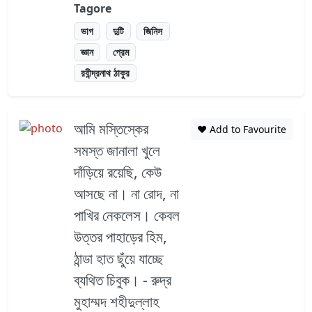
Tagore
ভাগ
দুটি
জিনিস
জ্ঞান
প্রেম
রবীন্দ্রনাথ ঠাকুর
আমি মস্তিস্কের
❤️ Add to Favourite
সমস্ত জানালা খুলে
দাঁড়িয়ে রয়েছি, কেউ
আসছে না। না রোদ, না
পাখির নেকলেস। কেবল
উত্তর পাহাড়ের হিম,
ঠান্ডা হাত ছুঁয়ে যাচ্ছে
ব্যথিত চিবুক। - রুদ্র
মুহাম্মদ শহীদুল্লাহ