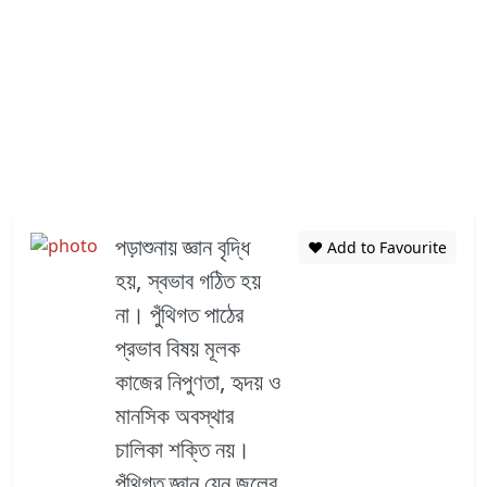
পড়াশুনায় জ্ঞান বৃদ্ধি
❤️ Add to Favourite
হয়, স্বভাব গঠিত হয়
না। পুঁথিগত পাঠের
প্রভাব বিষয় মূলক
কাজের নিপুণতা, হৃদয় ও
মানসিক অবস্থার
চালিকা শক্তি নয়।
পুঁথিগত জ্ঞান যেন জলের