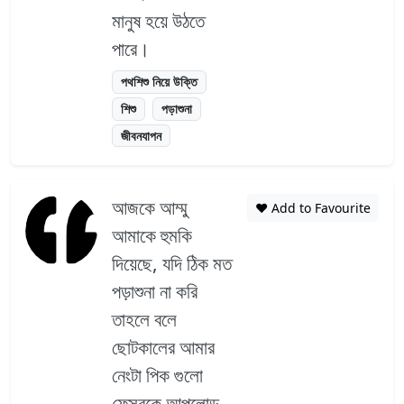
মানুষ হয়ে উঠতে
পারে।
পথশিশু নিয়ে উক্তি
শিশু
পড়াশুনা
জীবনযাপন
আজকে আম্মু
❤️ Add to Favourite
আমাকে হুমকি
দিয়েছে, যদি ঠিক মত
পড়াশুনা না করি
তাহলে বলে
ছোটকালের আমার
নেংটা পিক গুলো
ফেসবুকে আপলোড