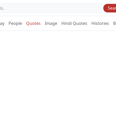
Sea
Day
People
Quotes
Image
Hindi Quotes
Histories
B