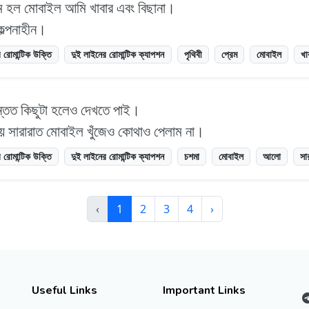
রেম হল মোবাইল আমি খাবার এবং বিছানা। ‌
কল্পনাহীন।
 রোমান্টিক উক্তি
দুই লাইনের রোমান্টিক ক্যাপশন
পৃথিবী
প্রেম
মোবাইল
খা
্তত কিছুটা হলেও দেখতে পাই।
়ে সারারাত মোবাইল খুঁজেও কোথাও পেলাম না।
 রোমান্টিক উক্তি
দুই লাইনের রোমান্টিক ক্যাপশন
চশমা
মোবাইল
আলো
সা
‹
1
2
3
4
›
Useful Links
Important Links