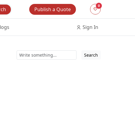
0
Publish a Quote
rch
logs
Sign In
Search