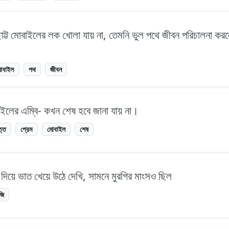
োট্ট মোবাইলের লক খোলা যায় না, তেমনি ভুল পথে জীবন পরিচালনা করল
োবাইল
পথ
জীবন
াইলের এম্বি- কখন শেষ হবে জানা যায় না।
ত্ত
প্রেম
মোবাইল
শেষ
দিয়ে ভাত খেয়ে উঠে দেখি, সামনে মুরগির মাংসও ছিল
জি