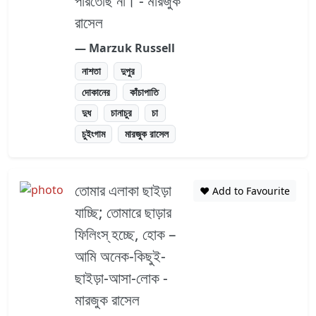
পারতেছি না। - মারজুক
রাসেল
― Marzuk Russell
নাশতা
দুপুর
দোকানের
কাঁচাপাতি
দুধ
চানাচুর
চা
চুইংগাম
মারজুক রাসেল
তোমার এলাকা ছাইড়া
❤️ Add to Favourite
যাচ্ছি; তোমারে ছাড়ার
ফিলিংস্ হচ্ছে, হোক –
আমি অনেক-কিছুই-
ছাইড়া-আসা-লোক -
মারজুক রাসেল