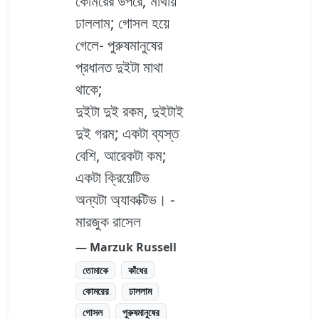
কোমরের উপরে; মাথায়
ঢাললাম; গোসল হয়ে
গেলে- পুরুষমানুষের
প্রধানত দুইটা মাথা
থাকে;
দুইটা দুই রকম, দুইটাই
দুই গরম; একটা ব্যস্ত
বেশি, আরেকটা কম;
একটা ক্রিয়েটিভ
অন্যটা অ্যাকক্টিভ। -
মারজুক রাসেল
― Marzuk Russell
তোমাকে
কাঁধের
কোমরের
ঢাললাম
গোসল
পুরুষমানুষের