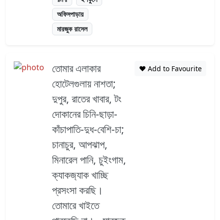
অফিসপাড়ায়
মারজুক রাসেল
তোমার এলাকার
❤️ Add to Favourite
হোটেলগুলায় নাশতা;
দুপুর, রাতের খাবার, টং
দোকানের চিনি-ছাড়া-
কাঁচাপাতি-দুধ-বেশি-চা;
চানাচুর, আপঝাপ,
মিনারেল পানি, চুইংগাম,
ক্যাকজ‍্যাক খাচ্ছি
প্রসংসা করছি।
তোমারে খাইতে