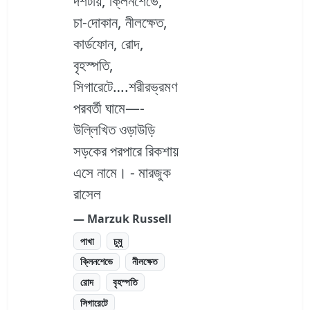
দশটায়, ক্লিনশেভে,
চা-দোকান, নীলক্ষেত,
কার্ডফোন, রোদ,
বৃহস্পতি,
সিগারেটে….শরীরভ্রমণ
পরবর্তী ঘামে—-
উল্লিখিত ওড়াউড়ি
সড়কের পরপারে রিকশায়
এসে নামে। - মারজুক
রাসেল
― Marzuk Russell
পাখা
চুমু
ক্লিনশেভে
নীলক্ষেত
রোদ
বৃহস্পতি
সিগারেটে