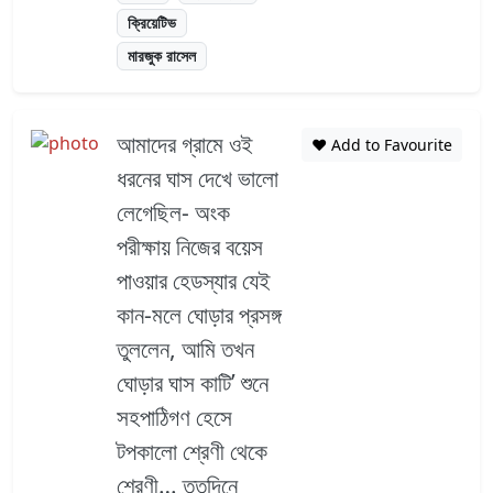
ক্রিয়েটিভ
মারজুক রাসেল
আমাদের গ্রামে ওই
❤️ Add to Favourite
ধরনের ঘাস দেখে ভালো
লেগেছিল- অংক
পরীক্ষায় নিজের বয়েস
পাওয়ার হেডস্যার যেই
কান-মলে ঘোড়ার প্রসঙ্গ
তুললেন, আমি তখন
ঘোড়ার ঘাস কাটি’ শুনে
সহপাঠিগণ হেসে
টপকালো শ্রেণী থেকে
শ্রেণী… ততদিনে