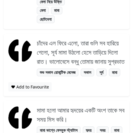
মেলা নিয়ে উক্তি
মেলা
মামা
ছোটবেলা
চাঁদের এল ফিরে এলো, তারা গুলি সব হারিয়ে
গেলো, সূর্য মামা উঠলো হেসে তাড়িয়ে দিলো
রাত। ভালোবেসে বন্ধু তোমায় জানায় সুপ্রভাত
শুভ সকাল রোমান্টিক মেসেজ
সকাল
সূর্য
মামা
❤️ Add to Favourite
মামা হলো আমার হৃদয়ের একটি অংশ তাকে সব
সময় মিস করি।
মামা ভাগ্নে ফেসবুক স্ট্যাটাস
হৃদয়
সময়
মামা