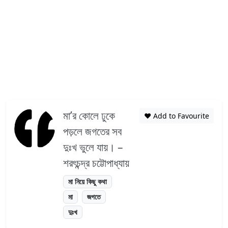
মা’র কোলে ঢুকে
❤️ Add to Favourite
পড়লে জগতের সব
দুঃখ ভুলে যায়। –
শরৎচন্দ্র চট্টোপাধ্যায়
মা নিয়ে কিছু কথা
মা
জগতে
দুঃখ