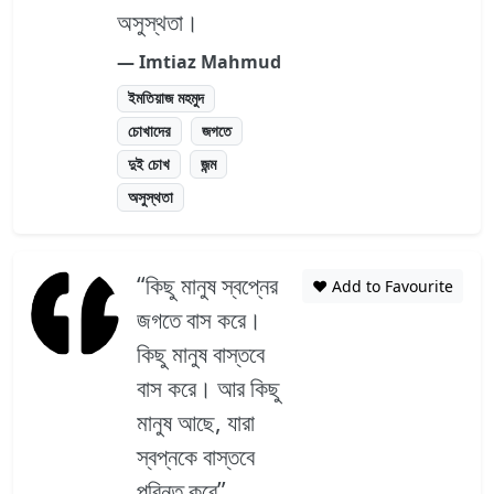
অসুস্থতা।
― Imtiaz Mahmud
ইমতিয়াজ মহমুদ
চোখাদের
জগতে
দুই চোখ
জন্ম
অসুস্থতা
“কিছু মানুষ স্বপ্নের
❤️ Add to Favourite
জগতে বাস করে।
কিছু মানুষ বাস্তবে
বাস করে। আর কিছু
মানুষ আছে, যারা
স্বপ্নকে বাস্তবে
পরিনত করে”