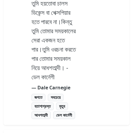
তুমি হয়তোবা চালস
ডিকেন্স বা শেক্সপিয়ার
হতে পারবে না।কিন্তু
তুমি তোমার সময়কালের
সেরা একজন হতে
পার।তুমি ওরচনা করতে
পার তোমার সময়কাল
নিয়ে আধশতাব্দী। -
ডেল কার্নেগী
― Dale Carnegie
জগতে
সবচেয়ে
হতাশাগ্রস্ত
মৃত্যু
আধশতাব্দী
ডেল কার্নেগী