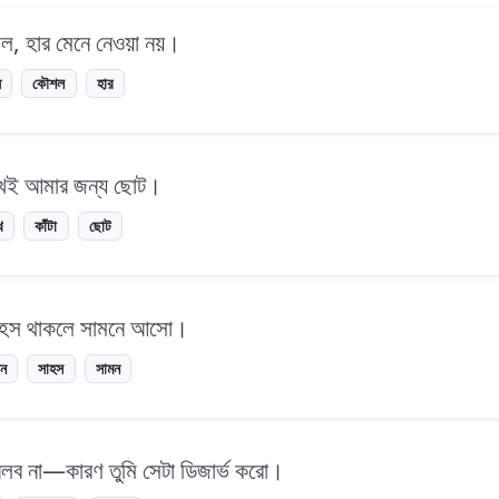
শল, হার মেনে নেওয়া নয়।
ধ
কৌশল
হার
চোখই আমার জন্য ছোট।
খ
কাঁটা
ছোট
সাহস থাকলে সামনে আসো।
ছন
সাহস
সামন
ব না—কারণ তুমি সেটা ডিজার্ভ করো।