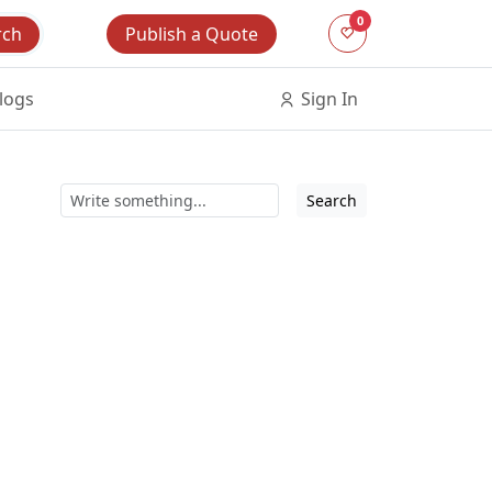
0
Publish a Quote
rch
logs
Sign In
Search