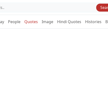
Sea
Day
People
Quotes
Image
Hindi Quotes
Histories
B