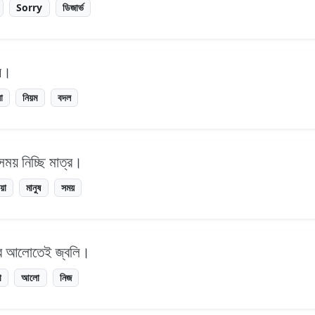
Sorry
ডিজার্ভ
ায়।
া
নিয়ম
বদল
সময় নিচ্ছি মাত্র।
য়া
মানুষ
সময়
জের আলোতেই জ্বলি।
া
আলো
নিজ