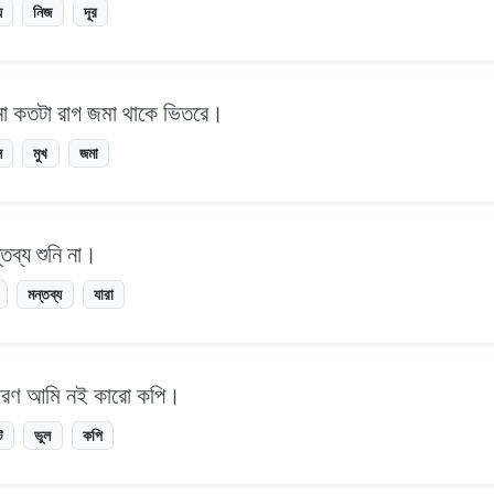
য
নিজ
দূর
 না কতটা রাগ জমা থাকে ভিতরে।
ি
মুখ
জমা
্তব্য শুনি না।
মন্তব্য
যারা
ারণ আমি নই কারো কপি।
ট
ভুল
কপি