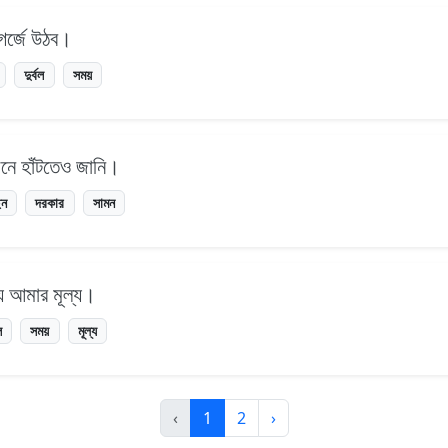
 গর্জে উঠব।
দুর্বল
সময়
নে হাঁটতেও জানি।
ছন
দরকার
সামন
য় আমার মূল্য।
ল
সময়
মূল্য
‹
1
2
›