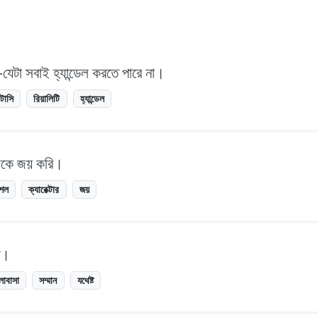
—যেটা সবাই হ্যান্ডেল করতে পারে না।
ন্টাসি
রিয়ালিটি
হ্যান্ডেল
াইকে জয় করি।
শল
ক্যারেক্টার
জয়
্ট।
োবাসা
সম্মান
যথেষ্ট