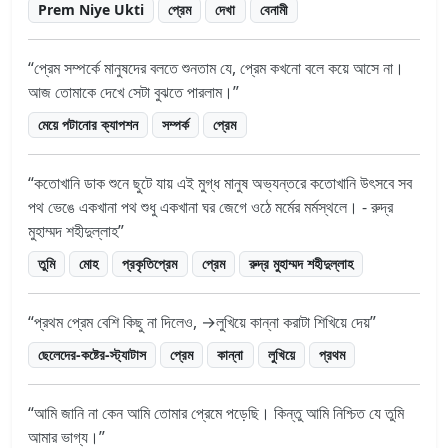
Prem Niye Ukti
প্রেম
দেখা
বেনামী
প্রেম সম্পর্কে মানুষদের বলতে শুনতাম যে, প্রেম কখনো বলে কয়ে আসে না।
আজ তোমাকে দেখে সেটা বুঝতে পারলাম।
মেয়ে পটানোর ক্যাপশন
সম্পর্ক
প্রেম
কতোখানি ডাক শুনে ছুটে যায় এই মুগ্ধ মানুষ অভ্যন্তরে কতোখানি উৎসবে সব
পথ ভেঙে একখানা পথ শুধু একখানা ঘর জেগে ওঠে মর্মের মর্মস্থলে। - রুদ্র
মুহাম্মদ শহীদুল্লাহ
তুমি
মোহ
প্রকৃতিপ্রেম
প্রেম
রুদ্র মুহাম্মদ শহীদুল্লাহ
প্রথম প্রেম বেশি কিছু না দিলেও, →লুখিয়ে কান্না করাটা শিখিয়ে দেয়
ছেলেদের-কষ্টের-স্ট্যাটাস
প্রেম
কান্না
লুখিয়ে
প্রথম
আমি জানি না কেন আমি তোমার প্রেমে পড়েছি। কিন্তু আমি নিশ্চিত যে তুমি
আমার ভাগ্য।