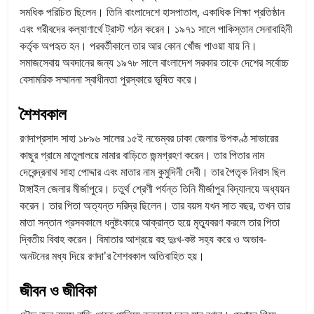
সমধিক পরিচিত ছিলেন। তিনি বাংলাদেশে হাসপাতাল, একাধিক শিক্ষা প্রতিষ্ঠান
এবং গরীবদের কল্যাণার্থে ট্রাস্ট গঠন করেন। ১৯৭১ সালে পাকিস্তান সেনাবাহিনী
কর্তৃক অপহৃত হন। পরবর্তীকালে তার আর কোন খোঁজ পাওয়া যায় নি।
সমাজসেবায় অবদানের জন্য ১৯৭৮ সালে বাংলাদেশ সরকার তাকে দেশের সর্বোচ্চ
বেসামরিক সম্মাননা স্বাধীনতা পুরস্কারে ভূষিত করে।
শৈশবকাল
রণদাপ্রসাদ সাহা ১৮৯৬ সালের ১৫ই নভেম্বর ঢাকা জেলার উপকণ্ঠ সাভারের
কাছুর গ্রামে মাতুলালয়ে মামার বাড়িতে জন্মগ্রহণ করেন। তার পিতার নাম
দেবেন্দ্রনাথ সাহা পোদ্দার এবং মাতার নাম কুমুদিনী দেবী। তার পৈতৃক নিবাস ছিল
টাঙ্গাইল জেলার মীর্জাপুরে। চতুর্থ শ্রেণী পর্যন্ত তিনি মীর্জাপুর বিদ্যালয়ে অধ্যয়ন
করেন। তার পিতা অত্যন্ত দরিদ্র ছিলেন। তার বয়স যখন সাত বছর, তখন তার
মাতা সন্তান প্রসবকালে ধনুষ্টংকারে আক্রান্ত হয়ে মৃত্যুবরণ করলে তার পিতা
দ্বিতীয় বিবাহ করেন। বিমাতার আশ্রয়ে বহু দুঃখ-কষ্ট সহ্য করে ও অভাব-
অনটনের মধ্য দিয়ে রণদা'র শৈশবকাল অতিবাহিত হয়।
জীবন ও জীবিকা