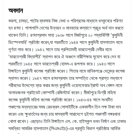
অবদান
কয়লা, চামড়া, পাটের ব্যবসায় নিজ মেধা ও পরিশ্রমের মাধ্যমে ধনকুবেরে পরিণত
হন রণদা। পাশাপাশি দেশের উন্নয়ন ও মানবতার কল্যাণে প্রচুর অর্থ দান করতে
থাকেন তিনি। রণদাপ্রসাদ সাহা ১৯৩৮ সালে মির্জাপুরে ২০ শয্যাবিশিষ্ট 'কুমুদিনী
ডিস্পেনসারি' প্রতিষ্ঠা করেন,যা পরবর্তীতে ১৯৪৪ সালে কুমুদিনী হাসপাতাল নামে
পূর্ণতা লাভ করে। ১৯৪২ সালে তার প্রপিতামহী ভারতেশ্বরী দেবীর নামে
'ভারতেশ্বরী বিদ্যাপীঠ' স্থাপন করে ঐ অঞ্চলে নারীশিক্ষার সুযোগ করে দেন যা
পরবর্তীতে ১৯৪৫ সালে ভারতেশ্বরী হোমস-এ রূপলাভ করে। ১৯৪৩ সালে
টাঙ্গাইলে কুমুদিনী কলেজ প্রতিষ্ঠা করেন। পিতার নামে মানিকগঞ্জে দেবেন্দ্র কলেজ
স্থাপন করেন। ১৯৪৭ সালে রণদাপ্রসাদ তার সম্পত্তি থেকে প্রাপ্ত লভ্যাংশ
গরীবদের উদ্দেশ্যে ব্যয় করার জন্য কুমুদিনী ওয়েলফেয়ার ট্রাস্ট অব বেঙ্গল নামে
অলাভজনক প্রাইভেট কোম্পানী রেজিস্টার্ড করেন। মীর্জাপুরে ডিগ্রী মহিলা
কলেজ কুমুদিনী মহিলা কলেজ প্রতিষ্ঠা করেন। ১৯৪৩-৪৪ সালে সংঘটিত
পঞ্চাশের মন্বন্তরের সময় রেডক্রস সোসাইটিকে এককালীন তিন লক্ষ টাকা দান
করেন এবং ক্ষুধার্তদের জন্য চার মাসব্যাপী সারাদেশে দুইশত পঞ্চাশটি লঙ্গরখানা
খোলা রাখেন। এছাড়াও তিনি টাঙ্গাইলে এস. কে. হাইস্কুল ভবন নির্মাণ এবং ঢাকার
সমন্বিত সামরিক হাসপাতাল (সিএমএইচ)-এর প্রসূতি বিভাগ প্রতিষ্ঠায় আর্থিক