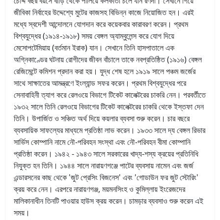
চৌদ্দ বছর বয়সে বাড়ি থেকে পালিয়ে কলকাতা চলে যান রণদা। সেখানে গিয়ে
জীবিকা নির্বাহের উদ্দেশ্যে মুটের কাজসহ বিভিন্ন কাজে নিয়োজিত হন। এরই
মধ্যে স্বদেশী আন্দোলনে যোগদান করে কয়েকবার কারাবরণ করেন। প্রথম
বিশ্বযুদ্ধের (১৯১৪-১৯১৮) সময় বেঙ্গল অ্যাম্বুলেন্স করে যোগ দিয়ে
মেসোপটেমিয়ায় (বর্তমান ইরাক) যান। সেখানে তিনি হাসপাতালে এক
অগ্নিকাণ্ডের ঘটনায় রোগীদের জীবন বাঁচালে তাকে নবপ্রতিষ্ঠিত (১৯১৬) বেঙ্গল
রেজিমেন্টে কমিশন প্রদান করা হয়। যুদ্ধ শেষ হলে ১৯১৯ সালে পঞ্চম জর্জের
সাথে সাক্ষাতের আমন্ত্রণে ইংল্যান্ড সফর করেন। প্রথম বিশ্বযুদ্ধের পরে
সেনাবাহিনী ত্যাগ করে রেলওয়ে বিভাগে টিকেট কালেক্টরের চাকরি নেন। পরবর্তীতে
১৯৩২ সালে তিনি রেলওয়ে বিভাগের টিকেট কালেক্টরের চাকরি থেকে ইস্তফা দেন
তিনি। উপার্জিত ও সঞ্চিত অর্থ দিয়ে কয়লার ব্যবসা শুরু করেন। চার বছরে
ব্যবসায়িক সাফল্যের মাধ্যমে প্রতিষ্ঠা লাভ করেন। ১৯৩৩ সালে দ্য বেঙ্গল রিভার
সার্ভিস কোম্পানি নামে নৌ-পরিবহন সংস্থা এবং নৌ-পরিবহন বীমা কোম্পানি
প্রতিষ্ঠা করেন। ১৯৪২ - ১৯৪৩ সালে সরকারের খাদ্য-শস্য ক্রয়ের প্রতিনিধি
নিযুক্ত হন তিনি। ১৯৪৪ সালে নারায়ণগঞ্জে পাটের ব্যবসায় নামেন এবং জর্জ
এন্ডারসনের কাছ থেকে 'জুট প্রেসিং বিজনেস' এবং 'গোডাউন ফর জুট স্টোরিং'
ক্রয় করে নেন। এরপরে নারায়ণগঞ্জ, ময়মনসিংহ ও কুমিল্লায় ইংরেজদের
মালিকানাধীন তিনটি পাওয়ার হাউস ক্রয় করেন। চামড়ার ব্যবসাও শুরু করেন এই
সময়।