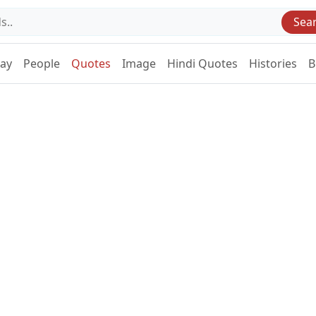
Sea
Day
People
Quotes
Image
Hindi Quotes
Histories
B