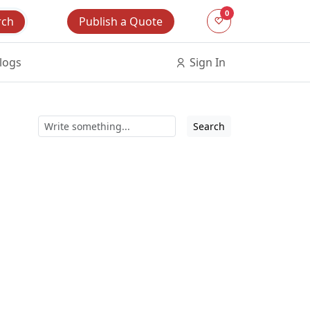
0
Publish a Quote
rch
logs
Sign In
Search