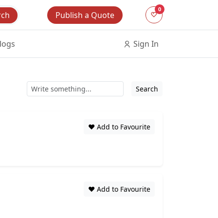
0
Publish a Quote
rch
logs
Sign In
Search
❤️ Add to Favourite
❤️ Add to Favourite