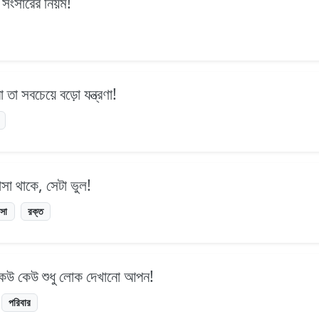
 সংসারের নিয়ম!
া সবচেয়ে বড়ো যন্ত্রণা!
সা থাকে, সেটা ভুল!
সা
রক্ত
 কেউ কেউ শুধু লোক দেখানো আপন!
পরিবার