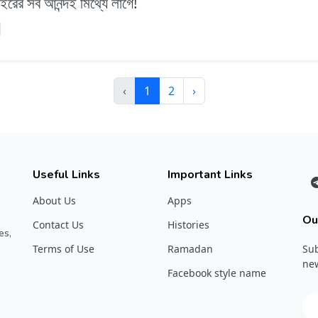
াইরের সব আনন্দই মিথ্যে লাগে!
‹
1
2
›
Useful Links
Important Links
About Us
Apps
Ou
Contact Us
Histories
es,
Terms of Use
Ramadan
Sub
new
Facebook style name