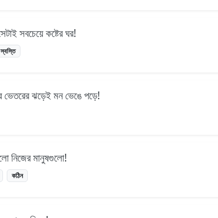
 সেটাই সবচেয়ে কষ্টের ঘর!
স্বস্তি
র ভেতরের ঝড়েই মন ভেঙে পড়ে!
লো নিজের মানুষগুলো!
কঠিন