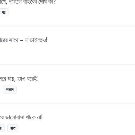
াগে, তাহলে বাইরের দোষ কী?
ঘর
বারের সাথে – না চাইতেও!
মরে যায়, তাও ঘরেই!
অভাব
রে ভালোবাসা থাকে না!
া
রাত