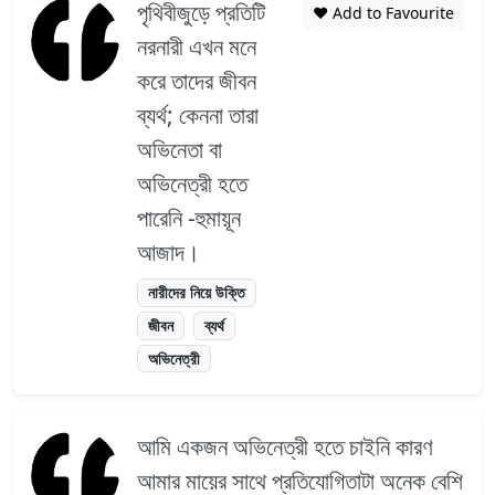
পৃথিবীজুড়ে প্রতিটি
❤️ Add to Favourite
নরনারী এখন মনে
করে তাদের জীবন
ব্যর্থ; কেননা তারা
অভিনেতা বা
অভিনেত্রী হতে
পারেনি -হুমায়ূন
আজাদ।
নারীদের নিয়ে উক্তি
জীবন
ব্যর্থ
অভিনেত্রী
আমি একজন অভিনেত্রী হতে চাইনি কারণ
আমার মায়ের সাথে প্রতিযোগিতাটা অনেক বেশি