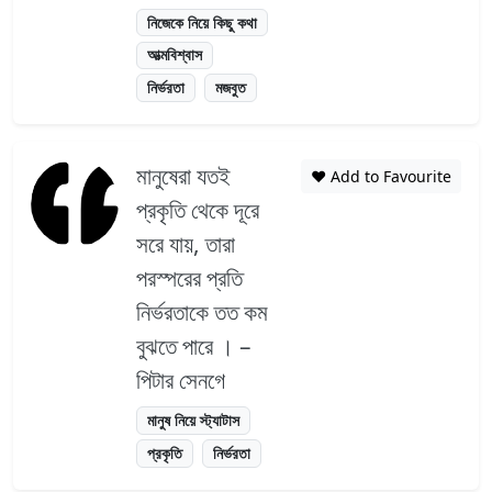
নিজেকে নিয়ে কিছু কথা
আত্মবিশ্বাস
নির্ভরতা
মজবুত
মানুষেরা যতই
❤️ Add to Favourite
প্রকৃতি থেকে দূরে
সরে যায়, তারা
পরস্পরের প্রতি
নির্ভরতাকে তত কম
বুঝতে পারে । –
পিটার সেনগে
মানুষ নিয়ে স্ট্যাটাস
প্রকৃতি
নির্ভরতা