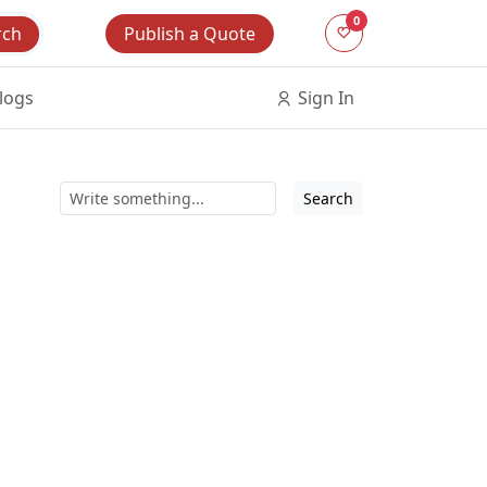
0
Publish a Quote
rch
logs
Sign In
Search