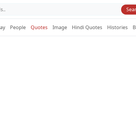
Sea
Day
People
Quotes
Image
Hindi Quotes
Histories
B