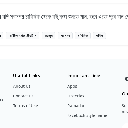
 যদি সবসময় চারিদিক থেকে কটু কথা শুনতে পান, তবে এতো দূরে যান যে
ন
মোটিভেশনাল স্ট্যাটাস
কতদূর
সবসময়
চারিদিক
কটাক্ষ
Useful Links
Important Links
About Us
Apps
Ou
Contact Us
Histories
es,
Terms of Use
Ramadan
Sub
new
Facebook style name