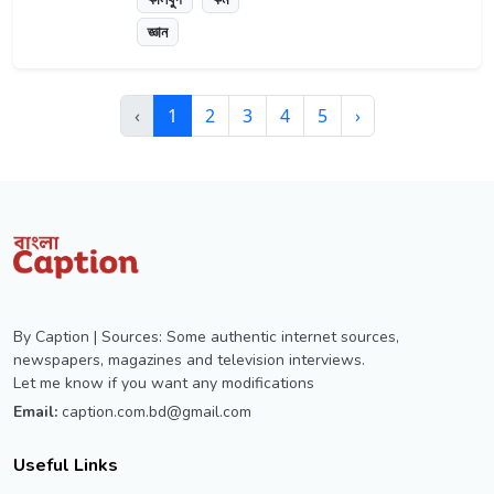
জ্ঞান
‹
1
2
3
4
5
›
By Caption | Sources: Some authentic internet sources,
newspapers, magazines and television interviews.
Let me know if you want any modifications
Email:
caption.com.bd@gmail.com
Useful Links