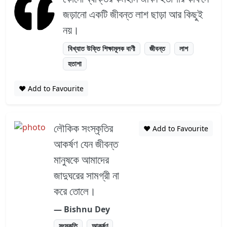
জড়ানো একটি জীবন্ত লাশ ছাড়া আর কিছুই
নয়।
বিখ্যাত উক্তি শিক্ষামূলক বাণী
জীবন্ত
লাশ
হতাশা
❤️ Add to Favourite
লৌকিক সংস্কৃতির
❤️ Add to Favourite
আকর্ষণ যেন জীবন্ত
মানুষকে আমাদের
জাদুঘরের সামগ্রী না
করে তােলে।
― Bishnu Dey
সংস্কৃতি
আকর্ষণ