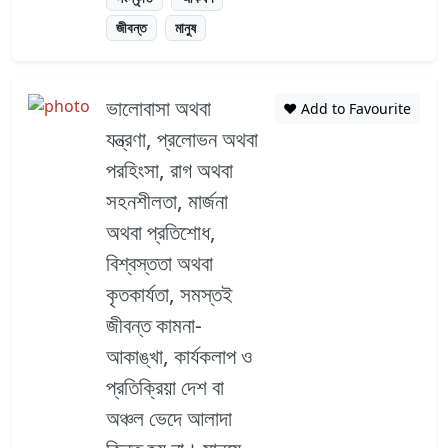
জীবন্ত
মানুষ
ভালোবাসা অথবা
❤️ Add to Favourite
যন্ত্রণা, প্রলোভন অথবা
পরহিংসা, রাগ অথবা
সহনশীলতা, মার্জনা
অথবা প্রতিশোধ,
বিশ্বস্ততা অথবা
কৃতকার্যতা, সমস্তই
জীবন্ত কামনা-
আকাঙ্খা, কার্যকলাপ ও
প্রতিক্রিয়া দেশ বা
অঞ্চল ভেদে আলাদা