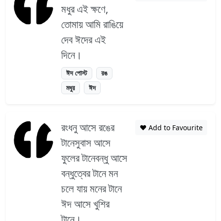
মধুর এই ক্ষণে,
তোমায় আমি রাঙিয়ে
দেব ঈদের এই
দিনে।
ঈদ পোস্ট
রঙ
মধুর
ঈদ
রংধনু আসে রঙের
❤️ Add to Favourite
টানেসুবাস আসে
ফুলের টানেবন্ধু আসে
বন্ধুত্বের টানে মন
চলে যায় মনের টানে
ঈদ আসে খুশির
টানে।