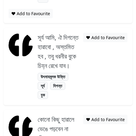
❤️ Add to Favourite
সূর্য আমি, ঐ দিগন্তে
❤️ Add to Favourite
হারাবো , অস্তমিত
হব , তবু ধরনীর বুকে
চিহ্ন রেখে যাব।
উৎসাহমূলক উক্তি
সূর্য
দিগন্ত
বুক
কোনো কিছু হারালে
❤️ Add to Favourite
ভেঙে পড়বেন না