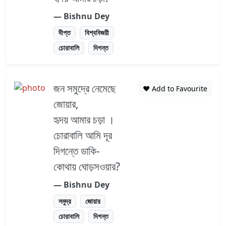
― Bishnu Dey
দীপ্ত
বিশ্ববিজয়ী
চোরাবালি
দিগন্ত
জন সমুদ্রে নেমেছে
❤️ Add to Favourite
জোয়ার,
হৃদয় আমার চড়া ।
চোরাবালি আমি দূর
দিগন্তে ডাকি-
কোথায় ঘোড়সওয়ার?
― Bishnu Dey
সমুদ্র
জোয়ার
চোরাবালি
দিগন্ত