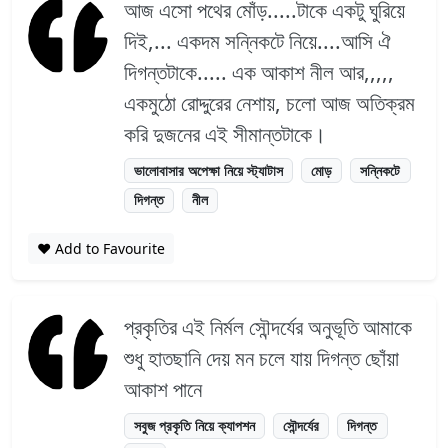
আজ এসো পথের মোঁড়.....টাকে একটু ঘুরিয়ে
দিই,... একদম সন্নিকটে নিয়ে....আসি ঐ
দিগন্তটাকে..... এক আকাশ নীল আর,,,,,
একমুঠো রোদ্দুরের নেশায়, চলো আজ অতিক্রম
করি দুজনের এই সীমান্তটাকে।
ভালোবাসার অপেক্ষা নিয়ে স্ট্যাটাস
মোড়
সন্নিকটে
দিগন্ত
নীল
❤️ Add to Favourite
প্রকৃতির এই নির্মল সৌন্দর্যের অনুভূতি আমাকে
শুধু হাতছানি দেয় মন চলে যায় দিগন্ত ছোঁয়া
আকাশ পানে
সবুজ প্রকৃতি নিয়ে ক্যাপশন
সৌন্দর্যের
দিগন্ত