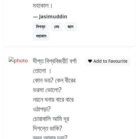
মহাকাল।
― Jasimuddin
দিগন্ত
মেঘ
জাল
মহাকাল
দীপ্ত বিশ্ববিজয়ী! বর্শা
❤️ Add to Favourite
তোলো ।
কোন ভয়? কেন বীরের
ভরসা ভোলো?
নয়নে ঘনায় বারে বারে
ওঠাপড়া?
চোরাবালি আমি দূর
দিগন্তে ডাকি?
হৃদয় আমার চড়া?