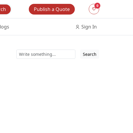
0
Publish a Quote
rch
logs
Sign In
Search