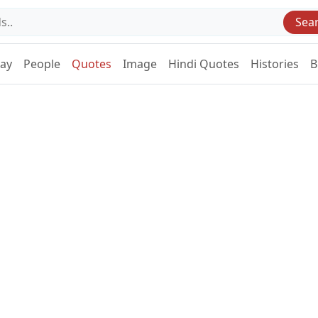
Sea
Day
People
Quotes
Image
Hindi Quotes
Histories
B