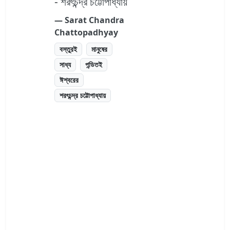
- শরৎচন্দ্র চট্টোপাধ্যায়
― Sarat Chandra
Chattopadhyay
বস্তুরই
মানুষের
সাধ্য
পন্ডিতই
ঈশ্বরের
শরৎচন্দ্র চট্টোপাধ্যায়