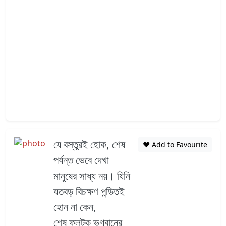
যে বস্তুরই হোক, শেষ
❤️ Add to Favourite
পর্যন্ত ভেবে দেখা
মানুষের সাধ্য নয়। যিনি
যতবড় বিচক্ষণ পন্ডিতই
হোন না কেন,
শেষ ফলটুকু ভগবানের