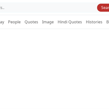
Sea
Day
People
Quotes
Image
Hindi Quotes
Histories
B