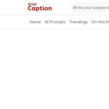
Home
AI Prompts
Trendings
On this 