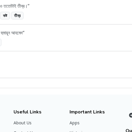
্টটাও ততোটাই তীব্র।
কষ্ট
তীব্র
– হুমায়ূন আহমেদ
Useful Links
Important Links
About Us
Apps
Ou