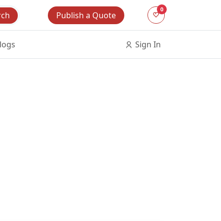
0
Publish a Quote
rch
logs
Sign In