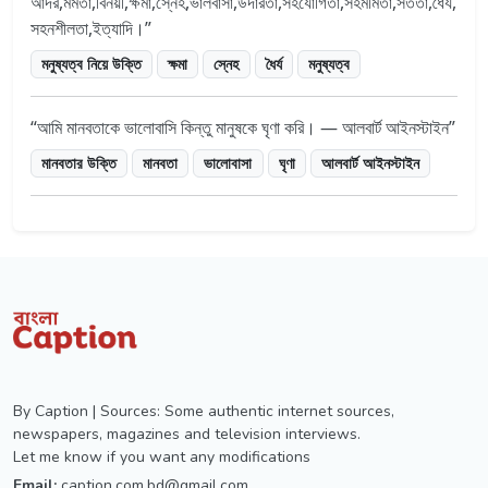
আদর,মমতা,বিনয়ী,ক্ষমা,স্নেহ,ভালবাসা,উদারতা,সহযোগিতা,সহমর্মিতা,সততা,ধৈর্য,
সহনশীলতা,ইত্যাদি।
মনুষ্যত্ব নিয়ে উক্তি
ক্ষমা
স্নেহ
ধৈর্য
মনুষ্যত্ব
আমি মানবতাকে ভালোবাসি কিন্তু মানুষকে ঘৃণা করি। — আলবার্ট আইনস্টাইন
মানবতার উক্তি
মানবতা
ভালোবাসা
ঘৃণা
আলবার্ট আইনস্টাইন
By Caption | Sources: Some authentic internet sources,
newspapers, magazines and television interviews.
Let me know if you want any modifications
Email:
caption.com.bd@gmail.com