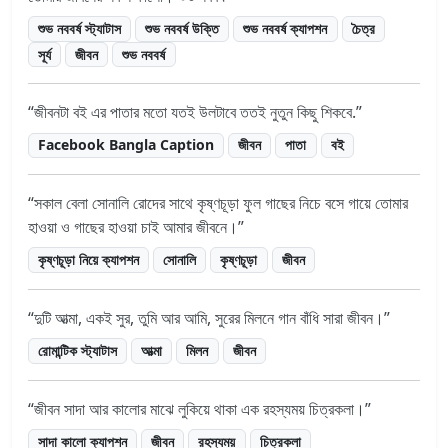
শুভ নববর্ষ স্ট্যাটাস
শুভ নববর্ষ উক্তি
শুভ নববর্ষ ক্যাপশন
চৈত্র
সূর্য
জীবন
শুভ নববর্ষ
জীবনটা বই এর পাতার মতো যতই উলটাবে ততই নুতুন কিছু শিকবে.
Facebook Bangla Caption
জীবন
পাতা
বই
সকাল বেলা সোনালি রোদের সাথে কৃষ্ণচূড়া ফুল গাছের নিচে বসে গায়ে তোমার
হাওয়া ও গাছের হাওয়া চাই আমার জীবনে।
কৃষ্ণচূড়া নিয়ে ক্যাপশন
সোনালি
কৃষ্ণচূড়া
জীবন
দুটি আত্মা, একই সুর, তুমি আর আমি, সুরের মিলনে গান বাঁধি সারা জীবন।
রোমান্টিক স্ট্যাটাস
আত্মা
মিলন
জীবন
জীবন সাদা আর কালোর মাঝে লুকিয়ে থাকা এক রহস্যময় চিত্রকলা।
সাদা কালো ক্যাপশন
জীবন
রহস্যময়
চিত্রকলা