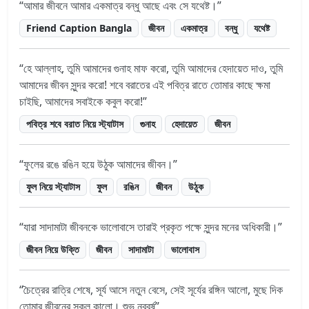
আমার জীবনে আমার একমাত্র বন্ধু আছে এবং সে যথেষ্ট।
Friend Caption Bangla
জীবন
একমাত্র
বন্ধু
যথেষ্ট
হে আল্লাহ, তুমি আমাদের গুনাহ মাফ করো, তুমি আমাদের হেদায়েত দাও, তুমি
আমাদের জীবন সুন্দর করো! শবে বরাতের এই পবিত্র রাতে তোমার কাছে ক্ষমা
চাইছি, আমাদের সবাইকে কবুল করো!
পবিত্র শবে বরাত নিয়ে স্ট্যাটাস
গুনাহ
হেদায়েত
জীবন
ফুলের রঙে রঙিন হয়ে উঠুক আমাদের জীবন।
ফুল নিয়ে স্ট্যাটাস
ফুল
রঙিন
জীবন
উঠুক
যারা সাদামাটা জীবনকে ভালোবাসে তারাই প্রকৃত পক্ষে সুন্দর মনের অধিকারী।
জীবন নিয়ে উক্তি
জীবন
সাদামাটা
ভালোবাস
চৈত্রের রাত্রি শেষে, সূর্য আসে নতুন বেসে, সেই সূর্যের রঙ্গিন আলো, মুছে দিক
তোমার জীবনের সকল কালো। শুভ নববর্ষ