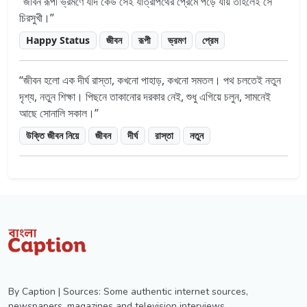
জীবন রূপী ভ্রমণে যদি কেউ সেই যাত্রাপথের প্রেমে পড়ে যায় তাহলেই সে
চিরসুখী।
Happy Status
জীবন
রূপী
ভ্রমণ
প্রেম
জীবন হলো এক দীর্ঘ রাস্তা, কখনো পাহাড়, কখনো সমতল। পথ চলতেই নতুন
দৃশ্য, নতুন শিক্ষা। পিছনে তাকানোর দরকার নেই, শুধু এগিয়ে চলুন, সামনেই
আছে সোনালি সকাল।
উক্তি জীবন নিয়ে
জীবন
দীর্ঘ
রাস্তা
নতুন
By Caption | Sources: Some authentic internet sources,
newspapers, magazines and television interviews.