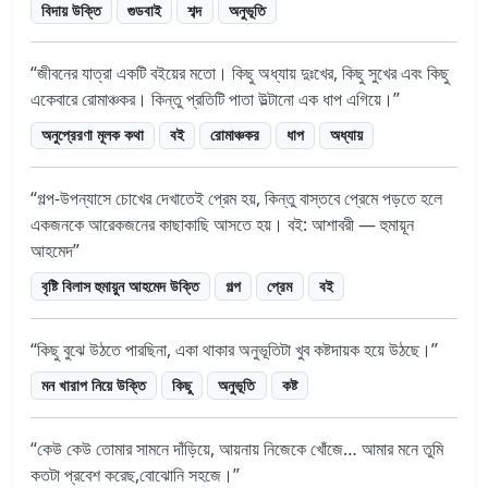
বিদায় উক্তি
গুডবাই
শব্দ
অনুভূতি
জীবনের যাত্রা একটি বইয়ের মতো। কিছু অধ্যায় দুঃখের, কিছু সুখের এবং কিছু
একেবারে রোমাঞ্চকর। কিন্তু প্রতিটি পাতা উল্টানো এক ধাপ এগিয়ে।
অনুপ্রেরণা মূলক কথা
বই
রোমাঞ্চকর
ধাপ
অধ্যায়
গল্প-উপন্যাসে চোখের দেখাতেই প্রেম হয়, কিন্তু বাস্তবে প্রেমে পড়তে হলে
একজনকে আরেকজনের কাছাকাছি আসতে হয়। বই: আশাবরী — হুমায়ূন
আহমেদ
বৃষ্টি বিলাস হুমায়ুন আহমেদ উক্তি
গল্প
প্রেম
বই
কিছু বুঝে উঠতে পারছিনা, একা থাকার অনুভূতিটা খুব কষ্টদায়ক হয়ে উঠছে।
মন খারাপ নিয়ে উক্তি
কিছু
অনুভূতি
কষ্ট
কেউ কেউ তোমার সামনে দাঁড়িয়ে, আয়নায় নিজেকে খোঁজে… আমার মনে তুমি
কতটা প্রবেশ করেছ,বোঝোনি সহজে।