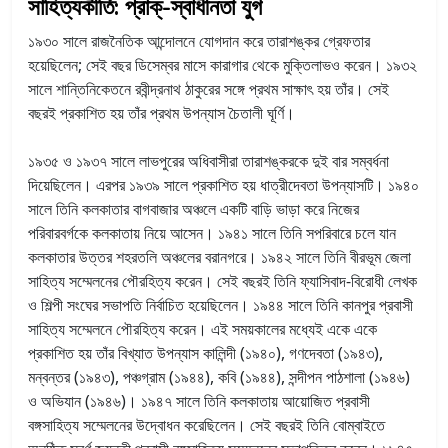
সাহিত্যকীর্তি: প্রাক্-স্বাধীনতা যুগ
১৯৩০ সালে রাজনৈতিক আন্দোলনে যোগদান করে তারাশঙ্কর গ্রেফতার
হয়েছিলেন; সেই বছর ডিসেম্বর মাসে কারাগার থেকে মুক্তিলাভও করেন। ১৯৩২
সালে শান্তিনিকেতনে রবীন্দ্রনাথ ঠাকুরের সঙ্গে প্রথম সাক্ষাৎ হয় তাঁর। সেই
বছরই প্রকাশিত হয় তাঁর প্রথম উপন্যাস চৈতালী ঘূর্ণি।
১৯৩৫ ও ১৯৩৭ সালে লাভপুরের অধিবাসীরা তারাশঙ্করকে দুই বার সম্বর্ধনা
দিয়েছিলেন। এরপর ১৯৩৯ সালে প্রকাশিত হয় ধাত্রীদেবতা উপন্যাসটি। ১৯৪০
সালে তিনি কলকাতার বাগবাজার অঞ্চলে একটি বাড়ি ভাড়া করে নিজের
পরিবারবর্গকে কলকাতায় নিয়ে আসেন। ১৯৪১ সালে তিনি সপরিবারে চলে যান
কলকাতার উত্তর শহরতলি অঞ্চলের বরানগরে। ১৯৪২ সালে তিনি বীরভূম জেলা
সাহিত্য সম্মেলনের পৌরহিত্য করেন। সেই বছরই তিনি ফ্যাসিবাদ-বিরোধী লেখক
ও শিল্পী সংঘের সভাপতি নির্বাচিত হয়েছিলেন। ১৯৪৪ সালে তিনি কানপুর প্রবাসী
সাহিত্য সম্মেলনে পৌরহিত্য করেন। এই সময়কালের মধ্যেই একে একে
প্রকাশিত হয় তাঁর বিখ্যাত উপন্যাস কালিন্দী (১৯৪০), গণদেবতা (১৯৪৩),
মন্বন্তর (১৯৪৩), পঞ্চগ্রাম (১৯৪৪), কবি (১৯৪৪), সন্দীপন পাঠশালা (১৯৪৬)
ও অভিযান (১৯৪৬)। ১৯৪৭ সালে তিনি কলকাতায় আয়োজিত প্রবাসী
বঙ্গসাহিত্য সম্মেলনের উদ্বোধন করেছিলেন। সেই বছরই তিনি বোম্বাইতে