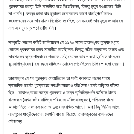
পুরস্কারের জন্যে তিনি মনোনীত হয়ে গিয়েছিলেন, কিন্তু মৃত্যু হওয়াতেই তিনি
তা পাননি। যতদূর জানা যায় চূড়ান্ত মনোনয়নের আগে বাছাইপর্বে আরও
কয়েকজনের সঙ্গে তাঁর নামও বিবেচিত হয়েছিল, সে সময়েই তাঁর মৃত্যু হওয়ায় সে
নাম আর চূড়ান্ত পর্বে পৌঁছায়নি।
সম্প্রতি নোবেল কমিটি জানিয়েছেন যে ১৯৭০ সালে তারাশঙ্কর বন্দ্যোপাধ্যায়
নোবেল পুরষ্কারের জন্য মনোনীত হয়েছিলেন, কিন্তু সঠিক অনুবাদের অভাব এবং
তারাশঙ্কর বন্দ্যোপাধ্যায়ের প্রয়ানে সেই নোবেল আর পাওয়া হয়নি তারাশঙ্কর
বন্দ্যোপাধ্যায়ের। সে বছরে সাহিত্যে নোবেল পেয়েছিলেন চিলির পাবলো নেরুদা।
তারাশঙ্কর যে সব পুরস্কার পেয়েছিলেন তা সবই কলকাতা বাসের সময়ে।
স্বাভাবিক ভাবেই পুরস্কারের সবগুলি স্মারকও তাঁর টালা পার্কের বাড়িতে রক্ষিত
ছিল। তারাশঙ্করের সমস্ত পুরস্কার ও অন্য স্মৃতিচিহ্নগুলি বর্তমানে টালার
বাসভবনে (এখন বঙ্গীয় সাহিত্য পরিষদের এক্তিয়ারভুক্ত), পশ্চিমবঙ্গ বাংলা
আকাদেমিতে এবং কলকাতা জাদুঘরে সংরক্ষিত আছে। অল্প কিছু জিনিস আছে
লাভপুরের ধাত্রীদেবতায়, সেগুলি পাওয়া গিয়েছে তারাশঙ্করের বংশধরদের
সৌজন্যে।