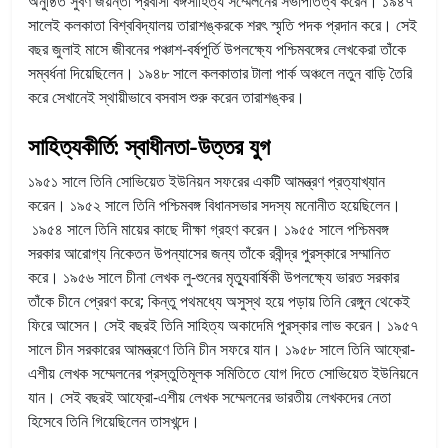
অনুষ্ঠিত সুবর্ণ জয়ন্তী প্রবাসী বঙ্গসাহিত্য সম্মেলনের সভাপতিত্ব করেন। ১৯৪৭
সালেই কলকাতা বিশ্ববিদ্যালয় তারাশঙ্করকে শরৎ স্মৃতি পদক প্রদান করে। সেই
বছর জুলাই মাসে জীবনের পঞ্চাশ-বর্ষপূর্তি উপলক্ষ্যে পশ্চিমবঙ্গের লেখকেরা তাঁকে
সম্বর্ধনা দিয়েছিলেন। ১৯৪৮ সালে কলকাতার টালা পার্ক অঞ্চলে নতুন বাড়ি তৈরি
করে সেখানেই স্থায়ীভাবে বসবাস শুরু করেন তারাশঙ্কর।
সাহিত্যকীর্তি: স্বাধীনতা-উত্তর যুগ
১৯৫১ সালে তিনি সোভিয়েত ইউনিয়ন সফরের একটি আমন্ত্রণ প্রত্যাখ্যান
করেন। ১৯৫২ সালে তিনি পশ্চিমবঙ্গ বিধানসভার সদস্য মনোনীত হয়েছিলেন।
১৯৫৪ সালে তিনি মায়ের কাছে দীক্ষা গ্রহণ করেন। ১৯৫৫ সালে পশ্চিমবঙ্গ
সরকার আরোগ্য নিকেতন উপন্যাসের জন্য তাঁকে রবীন্দ্র পুরস্কারে সম্মানিত
করে। ১৯৫৬ সালে চীনা লেখক লু-শুনের মৃত্যুবার্ষিকী উপলক্ষ্যে ভারত সরকার
তাঁকে চীনে প্রেরণ করে; কিন্তু পথমধ্যে অসুস্থ হয়ে পড়ায় তিনি রেঙ্গুন থেকেই
ফিরে আসেন। সেই বছরই তিনি সাহিত্য অকাদেমি পুরস্কার লাভ করেন। ১৯৫৭
সালে চীন সরকারের আমন্ত্রণে তিনি চীন সফরে যান। ১৯৫৮ সালে তিনি আফ্রো-
এশীয় লেখক সম্মেলনের প্রস্তুতিমূলক সমিতিতে যোগ দিতে সোভিয়েত ইউনিয়নে
যান। সেই বছরই আফ্রো-এশীয় লেখক সম্মেলনের ভারতীয় লেখকদের নেতা
হিসেবে তিনি গিয়েছিলেন তাসখন্দে।