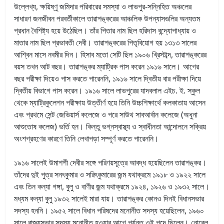
উল্লেখ্য, ক্ষয়িষ্ণু জমিদার পরিবারের সমস্যা ও লাভপুর-সন্নিহিত অঞ্চলের
সাধারণ জনজীবন পরবর্তীকালে তারাশঙ্করের আঞ্চলিক উপন্যাসগুলির অন্যতম
প্রধান বৈশিষ্ট্য হয়ে উঠেছিল। তাঁর পিতার নাম ছিল হরিদাস বন্দ্যোপাধ্যায় ও
মাতার নাম ছিল প্রভাবতী দেবী। তারাশঙ্করের পিতৃবিয়োগ হয় ১৩১৩ সালের
আশ্বিন মাসে নবমীর দিন। হিসাব মতো সেটি ছিল ১৯০৬ খ্রিস্টাব্দ, তারাশঙ্করের
বয়স তখন আট বছর। তারাশঙ্কর ম্যাট্রিক পাস করেন ১৯১৬ সালে। আগের
বছর পরীক্ষা দিয়েও পাস করতে পারেননি, ১৯১৬ সালে দ্বিতীয় বার পরীক্ষা দিয়ে
দ্বিতীয় বিভাগে পাস করেন। ১৯১৬ সালে লাভপুরের যাদবলাল এইচ. ই. স্কুল
থেকে ম্যাট্রিকুলেশন পরীক্ষায় উত্তীর্ণ হয়ে তিনি উচ্চশিক্ষার্থে কলকাতায় আসেন
এবং প্রথমে সেন্ট জেভিয়ার্স কলেজে ও পরে সাউথ সাবআর্বান কলেজে (অধুনা
আশুতোষ কলেজ) ভর্তি হন। কিন্তু ভগ্নস্বাস্থ্য ও স্বাধীনতা আন্দোলনে সক্রিয়
অংশগ্রহণের কারণে তিনি লেখাপড়া সম্পূর্ণ করতে পারেননি।
১৯১৬ সালেই উমাশশী দেবীর সঙ্গে পরিণয়সূত্রে আবদ্ধ হয়েছিলেন তারাশঙ্কর।
তাঁদের দুই পুত্র সনৎকুমার ও সরিৎকুমারের জন্ম যথাক্রমে ১৯১৮ ও ১৯২২ সালে
এবং তিন কন্যা গঙ্গা, বুলু ও বাণীর জন্ম যথাক্রমে ১৯২৪, ১৯২৬ ও ১৯৩২ সালে।
মধ্যম কন্যা বুলু ১৯৩২ সালেই মারা যায়। তারাশঙ্কর কোনও দিনই বিধানসভার
সদস্য হননি। ১৯৫২ সালে বিধান পরিষদের মনোনীত সদস্য হয়েছিলেন, ১৯৬০
সালে রাজ্যসভার সদস্য মনোনীত হওয়ার আগে পর্যন্ত ওই পদে ছিলেন। নোবেল