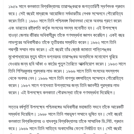
১৯৫৯ সালে কলকাতা বিশ্ববিদ্যালয় তারাশঙ্করকে জগত্তারিণী স্বর্ণপদক প্রদান
করে। সেই বছরই মাদ্রাজে আয়োজিত সর্বভারতীয় লেখক সম্মেলনে পৌরোহিত্য
করেন তিনি। ১৯৬০ সালে তিনি পশ্চিমবঙ্গ বিধানসভা থেকে অবসর গ্রহণ করেন
এবং ভারতের রাষ্ট্রপতি কর্তৃক সংসদের সদস্য মনোনীত হন। এই উপলক্ষ্যে
হাওড়া জেলার বাঁটরার অধিবাসীবৃন্দ তাঁকে গণসম্বর্ধনা জ্ঞাপন করেছিল। একই বছর
লাভপুরের অধিবাসীরাও তাঁকে তৃতীয়বার সম্বর্ধিত করেন। ১৯৬২ সালে তিনি
পদ্মশ্রী সম্মান লাভ করেন। এই বছরই তাঁর জ্যেষ্ঠ জামাতা শান্তিশঙ্কর
মুখোপাধ্যায়ের মৃত্যু ঘটলে ভগ্নহৃদয় তারাশঙ্কর অন্যদিকে মনোযোগ ঘুরিয়ে
দেওয়ার জন্য ছবি আঁকা ও কাঠের পুতুল তৈরিতে আত্মনিয়োগ করেন। ১৯৬৩ সালে
তিনি শিশিরকুমার পুরস্কার লাভ করেন। ১৯৬৬ সালে তিনি সংসদের সদস্যপদ
থেকে অবসর নেন। ১৯৬৬ সালে তিনি নাগপুর বঙ্গসাহিত্য সম্মেলনে পৌরোহিত্য
করেন। ১৯৬৭ সালে গণদেবতা উপন্যাসের জন্য তিনি জ্ঞানপীঠ পুরস্কার লাভ
করেন। এই উপলক্ষ্যে কলকাতা পৌরসংস্থা তাঁকে গণসম্বর্ধনা দিয়েছিল।
সত্তর বর্ষপূর্তি উপলক্ষ্যে পশ্চিমবঙ্গের অধিবাসীরা মহাজাতি সদনে তাঁকে আরেকটি
সম্বর্ধনা দিয়েছিল। ১৯৬৮ সালে তিনি পদ্মভূষণ সম্মানে ভূষিত হন। সেই বছরই
কলকাতা বিশ্ববিদ্যালয় ও যাদবপুর বিশ্ববিদ্যালয় তাঁকে সাম্মানিক ডি.লিট. প্রদান
করে। ১৯৬৯ সালে তিনি সাহিত্য অকাদেমির ফেলো নির্বাচিত হন। সেই বছরই