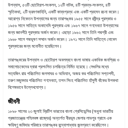
উপন্যাস, ৫৩টি ছোটোগল্প-সংকলন, ১২টি নাটক, ৪টি প্রবন্ধ-সংকলন, ৪টি
স্মৃতিকথা, ২টি ভ্রমণকাহিনি, একটি কাব্যগ্রন্থ এবং একটি প্রহসন রচনা করেন।
আরোগ্য নিকেতন উপন্যাসের জন্য তারাশঙ্কর ১৯৫৫ সালে রবীন্দ্র পুরস্কার ও
১৯৫৬ সালে সাহিত্য অকাদেমি পুরস্কার এবং ১৯৬৭ সালে গণদেবতা উপন্যাসের
জন্য জ্ঞানপীঠ পুরস্কার অর্জন করেন। এছাড়া ১৯৬২ সালে তিনি পদ্মশ্রী এবং
১৯৬৮ সালে পদ্মভূষণ সম্মান অর্জন করেন। ১৯৭১ সালে তিনি সাহিত্যে নোবেল
পুরস্কারের জন্য মনোনীত হয়েছিলেন।
তারাশঙ্করের উপন্যাস ও ছোটোগল্প অবলম্বনে বাংলা ভাষায় একাধিক জনপ্রিয় ও
সমালোচকেদের দ্বারা প্রশংসিত চলচ্চিত্র নির্মিত হয়েছে। সেগুলির মধ্যে
সত্যজিৎ রায় পরিচালিত জলসাঘর ও অভিযান, অজয় কর পরিচালিত সপ্তপদী,
তরুণ মজুমদার পরিচালিত গণদেবতা, তপন সিংহ পরিচালিত হাঁসুলী বাঁকের উপকথা
বিশেষভাবে উল্লেখযোগ্য।
জীবনী
১৮৯৮ সালের ২৩ জুলাই ব্রিটিশ ভারতের বাংলা প্রেসিডেন্সির (অধুনা ভারতীয়
প্রজাতন্ত্রের পশ্চিমবঙ্গ রাজ্যের) অন্তর্গত বীরভূম জেলার লাভপুর গ্রামে এক
ক্ষয়িষ্ণু জমিদার পরিবারে তারাশঙ্কর বন্দ্যোপাধ্যায় জন্মগ্রহণ করেছিলেন।